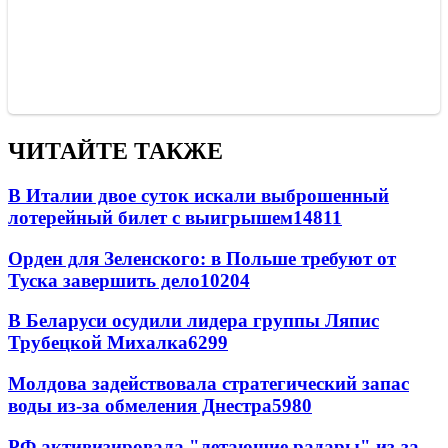
ЧИТАЙТЕ ТАКЖЕ
В Италии двое суток искали выброшенный
лотерейный билет с выигрышем
14811
Орден для Зеленского: в Польше требуют от
Туска завершить дело
10204
В Беларуси осудили лидера группы Ляпис
Трубецкой Михалка
6299
Молдова задействовала стратегический запас
воды из-за обмеления Днестра
5980
РФ активизировала "летающие радары" из-за