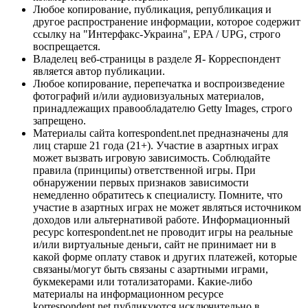
Любое копирование, публикация, републикация и
другое распространение информации, которое содержит
ссылку на "Интерфакс-Украина", EPA / UPG, строго
воспрещается.
Владелец веб-страницы в разделе Я- Корреспондент
является автор публикации.
Любое копирование, перепечатка и воспроизведение
фотографий и/или аудиовизуальных материалов,
принадлежащих правообладателю Getty Images, строго
запрещено.
Материалы сайта korrespondent.net предназначены для
лиц старше 21 года (21+). Участие в азартных играх
может вызвать игровую зависимость. Соблюдайте
правила (принципы) ответственной игры. При
обнаружении первых признаков зависимости
немедленно обратитесь к специалисту. Помните, что
участие в азартных играх не может являться источником
доходов или альтернативой работе. Информационный
ресурс korrespondent.net не проводит игры на реальные
и/или виртуальные деньги, сайт не принимает ни в
какой форме оплату ставок и других платежей, которые
связаны/могут быть связаны с азартными играми,
букмекерами или тотализаторами. Какие-либо
материалы на информационном ресурсе
korrespondent.net публикуются исключительно в