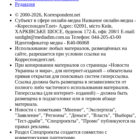
Редакция
© 2000-2026, Korrespondent.net
Субъект в сфере онлайн-медиа Название онлайн-медиа -
«КореспонденТ.net» Адрес: 02091, місто Київ,
ХАРКІВСЬКЕ ШОСЕ, будинок 172-Б, офіс 208/1 E-mail:
sunlight@mediadim.com.ua
Телефон: 044-205-43-00
Идентификатор медиа - R40-06068
Использование любых материалов, размещённых на
сайте, разрешается при условии ссылки на
Корреспондент.net.
При копировании материалов со страницы «Новости
Украины и мира», для интернет-изданий – обязательна
прямая открытая для поисковых систем гиперссылка.
Ссылка должна быть размещена в независимости от
полного либо частичного использования материалов.
Гиперссылка (для интернет- изданий) – должна быть
размещена в подзаголовке или в первом абзаце
материала.
Новости с пометками "Мнение", "Экспертиза",
"Заявление", "Регионы", "Деньги", "Власть", "Выборы",
"Тест-драйв", "Спецпроекты", "Промо" публикуются на
правах рекламы.
Раздел Спецпроекты создается совместно с
коммерческими партнерами.