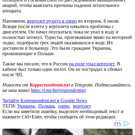
аварий, чтобы выяснить причины падения летательного
аппарата.
Напомним,
вертолет рухнул в озеро
во вторник, 6 июля.
Вскоре после взлета у вертолета начались проблемы с
двигателем. Он начал опускаться, пока не упал в воду и
полностью затонул. Туристы, проезжавшие мимо на моторной
лодке, подобрали трех людей оказавшихся в воде. Их
доставили в больницу. Это были граждане Украины,
проживающие в Польше.
Также мы писали, что в России
на поле упал вертолет
. В
кабине был только один пилот. Он не пострадал и сбежал
после ЧП.
Новости от
Корреспондент.net
в Telegram. Подписывайтесь
на наш канал
https://t.me/korrespondentnet
Читайте Korrespondent.net в Google News
ТЕГИ:
Украина
,
Польша
,
озеро
,
вертолет
Если вы заметили ошибку, выделите необходимый текст и
нажмите Ctrl+Enter, чтобы сообщить об этом редакции.