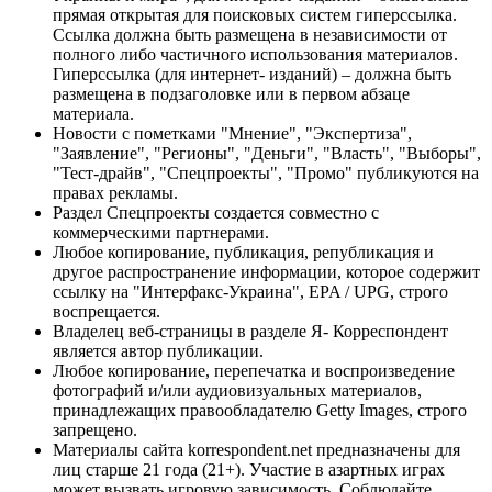
прямая открытая для поисковых систем гиперссылка.
Ссылка должна быть размещена в независимости от
полного либо частичного использования материалов.
Гиперссылка (для интернет- изданий) – должна быть
размещена в подзаголовке или в первом абзаце
материала.
Новости с пометками "Мнение", "Экспертиза",
"Заявление", "Регионы", "Деньги", "Власть", "Выборы",
"Тест-драйв", "Спецпроекты", "Промо" публикуются на
правах рекламы.
Раздел Спецпроекты создается совместно с
коммерческими партнерами.
Любое копирование, публикация, републикация и
другое распространение информации, которое содержит
ссылку на "Интерфакс-Украина", EPA / UPG, строго
воспрещается.
Владелец веб-страницы в разделе Я- Корреспондент
является автор публикации.
Любое копирование, перепечатка и воспроизведение
фотографий и/или аудиовизуальных материалов,
принадлежащих правообладателю Getty Images, строго
запрещено.
Материалы сайта korrespondent.net предназначены для
лиц старше 21 года (21+). Участие в азартных играх
может вызвать игровую зависимость. Соблюдайте