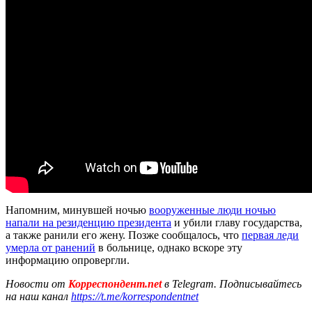
Напомним, минувшей ночью
вооруженные люди ночью
напали на резиденцию президента
и убили главу государства,
а также ранили его жену. Позже сообщалось, что
первая леди
умерла от ранений
в больнице, однако вскоре эту
информацию опровергли.
Новости от
Корреспондент.net
в Telegram. Подписывайтесь
на наш канал
https://t.me/korrespondentnet