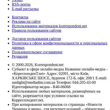
RSS-ленты
E-mail рассылка
Контакты
Реклама на сайте
Использование материалов korrespondent.net
Правила пользования сайтом
Договор пользования сайтом
Политика в сфере конфиденциальности и персональных
данных
Пользовательское соглашение
Редакция
© 2000-2026, Korrespondent.net
Субъект в сфере онлайн-медиа Название онлайн-медиа -
«КореспонденТ.net» Адрес: 02091, місто Київ,
ХАРКІВСЬКЕ ШОСЕ, будинок 172-Б, офіс 208/1 E-mail:
sunlight@mediadim.com.ua
Телефон: 044-205-43-00
Идентификатор медиа - R40-06068
Использование любых материалов, размещённых на
сайте, разрешается при условии ссылки на
Корреспондент.net.
При копировании материалов со страницы «Новости
Украины и мира», для интернет-изданий – обязательна