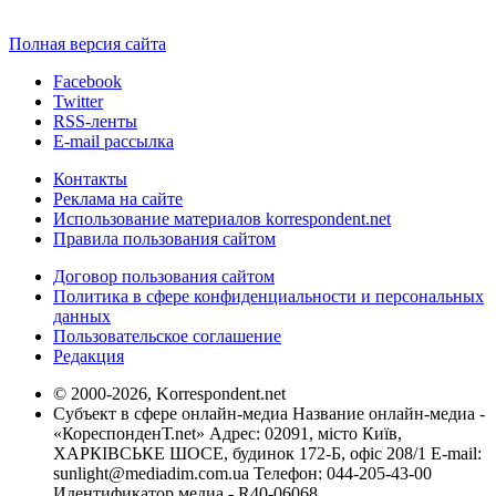
Полная версия сайта
Facebook
Twitter
RSS-ленты
E-mail рассылка
Контакты
Реклама на сайте
Использование материалов korrespondent.net
Правила пользования сайтом
Договор пользования сайтом
Политика в сфере конфиденциальности и персональных
данных
Пользовательское соглашение
Редакция
© 2000-2026, Korrespondent.net
Субъект в сфере онлайн-медиа Название онлайн-медиа -
«КореспонденТ.net» Адрес: 02091, місто Київ,
ХАРКІВСЬКЕ ШОСЕ, будинок 172-Б, офіс 208/1 E-mail:
sunlight@mediadim.com.ua
Телефон: 044-205-43-00
Идентификатор медиа - R40-06068