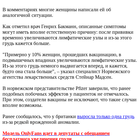
В комментариях многие женщины написали ей об
аналогичной ситуации.
Как отметил врач Генрих Бакманн, описанные симптомы
могут иметь вполне естественную причину: после прививки
временно увеличиваются лимфатические узлы и из-за этого
грудь кажется больше.
"Примерно у 10% женщин, прошедших вакцинацию, в
подмышечных впадинах увеличиваются лимфатические узлы.
Из-за этого грудь немного выдвигается вперед, и кажется,
будто она стала больше", – указал специалист Норвежского
агентства лекарственных средств Стейнар Мадсен.
В норвежском представительстве Pfizer заверили, что ранее
подобных побочных эффектов у пациенток не отмечалось.
При этом, создатели вакцины не исключают, что такие случаи
вполне возможны.
Ранее сообщалось, что у британки
выросла только одна грудь
из-за редкой врожденной аномалии.
Модель OnlyFans идет в депутаты с обещанием
бесплатного увеличения груди