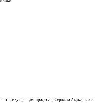
линике.
ю понтифику проведет профессор Серджио Аьфьери, о ее