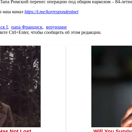
 Папа Римский перенес операцию под общим наркозом – 84-лет
а наш канал
https://t.me/korrespondentnet
ск I
,
папа Франциск
,
верующие
те Ctrl+Enter, чтобы сообщить об этом редакции.