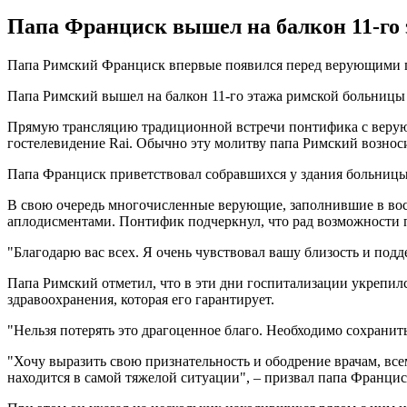
Папа Франциск вышел на балкон 11-го 
Папа Римский Франциск впервые появился перед верующими пос
Папа Римский вышел на балкон 11-го этажа римской больницы 
Прямую трансляцию традиционной встречи понтифика с верую
гостелевидение Rai. Обычно эту молитву папа Римский возноси
Папа Франциск приветствовал собравшихся у здания больницы 
В свою очередь многочисленные верующие, заполнившие в вос
аплодисментами. Понтифик подчеркнул, что рад возможности п
"Благодарю вас всех. Я очень чувствовал вашу близость и подд
Папа Римский отметил, что в эти дни госпитализации укрепилс
здравоохранения, которая его гарантирует.
"Нельзя потерять это драгоценное благо. Необходимо сохранить
"Хочу выразить свою признательность и ободрение врачам, все
находится в самой тяжелой ситуации", – призвал папа Францис