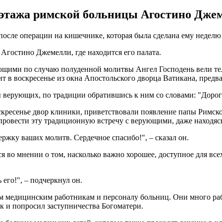
этажа римской больницы Агостино Джемел
ле операции на кишечнике, которая была сделана ему неделю на
Агостино Джемелли, где находится его палата.
щими по случаю полуденной молитвы Ангел Господень вели те
т в воскресенье из окна Апостольского дворца Ватикана, предва
верующих, по традиции обратившись к ним со словами: "Дорогие
кресенье двор клиники, приветствовали появление папы Римск
ровести эту традиционную встречу с верующими, даже находясь
ержку ваших молитв. Сердечное спасибо!", – сказал он.
я во мнении о том, насколько важно хорошее, доступное для вс
 его!", – подчеркнул он.
м медицинским работникам и персоналу больниц. Они много рабо
к и попросил заступничества Богоматери.