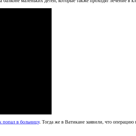
а балконе маленьких детей, которые также проходят лечение в к
 попал в больницу
. Тогда же в Ватикане заявили, что операци