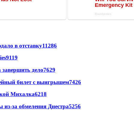
дало в отставку
11286
ies
9119
а завершить дело
7629
рейный билет с выигрышем
7426
цкой Михалка
6218
ы из-за обмеления Днестра
5256