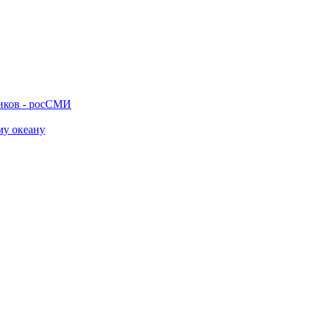
ников - росСМИ
му океану