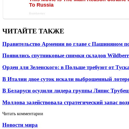
ЧИТАЙТЕ ТАКЖЕ
Правительство Армении во главе с Пашиняном по
Появились спутниковые снимки складов Wildberr
Орден для Зеленского: в Польше требуют от Туск
В Италии двое суток искали выброшенный лоте
В Беларуси осудили лидера группы Ляпис Трубе
Молдова задействовала стратегический запас вод
Читать комментарии
Новости мира