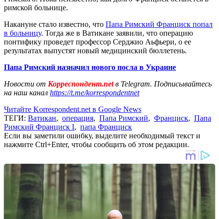
римской больнице.
Накануне стало известно, что
Папа Римский Франциск попал
в больницу
. Тогда же в Ватикане заявили, что операцию
понтифику проведет профессор Серджио Аьфьери, о ее
результатах выпустят новый медицинский бюллетень.
Папа Римский назначил нового посла в Украине
Новости от
Корреспондент.net
в Telegram. Подписывайтесь
на наш канал
https://t.me/korrespondentnet
Читайте Korrespondent.net в Google News
ТЕГИ:
Ватикан
,
операция
,
Папа Римский
,
Франциск
,
Папа
Римский Франциск I
,
папа Франциск
Если вы заметили ошибку, выделите необходимый текст и
нажмите Ctrl+Enter, чтобы сообщить об этом редакции.