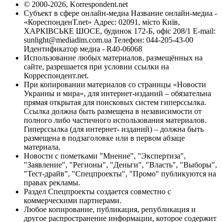
© 2000-2026, Korrespondent.net
Субъект в сфере онлайн-медиа Название онлайн-медиа -
«КореспонденТ.net» Адрес: 02091, місто Київ,
ХАРКІВСЬКЕ ШОСЕ, будинок 172-Б, офіс 208/1 E-mail:
sunlight@mediadim.com.ua
Телефон: 044-205-43-00
Идентификатор медиа - R40-06068
Использование любых материалов, размещённых на
сайте, разрешается при условии ссылки на
Корреспондент.net.
При копировании материалов со страницы «Новости
Украины и мира», для интернет-изданий – обязательна
прямая открытая для поисковых систем гиперссылка.
Ссылка должна быть размещена в независимости от
полного либо частичного использования материалов.
Гиперссылка (для интернет- изданий) – должна быть
размещена в подзаголовке или в первом абзаце
материала.
Новости с пометками "Мнение", "Экспертиза",
"Заявление", "Регионы", "Деньги", "Власть", "Выборы",
"Тест-драйв", "Спецпроекты", "Промо" публикуются на
правах рекламы.
Раздел Спецпроекты создается совместно с
коммерческими партнерами.
Любое копирование, публикация, републикация и
другое распространение информации, которое содержит