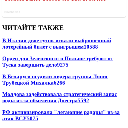
ЧИТАЙТЕ ТАКЖЕ
В Италии двое суток искали выброшенный
лотерейный билет с выигрышем
10588
Орден для Зеленского: в Польше требуют от
Туска завершить дело
9275
В Беларуси осудили лидера группы Ляпис
Трубецкой Михалка
6266
Молдова задействовала стратегический запас
воды из-за обмеления Днестра
5592
РФ активизировала "летающие радары" из-за
атак ВСУ
5075