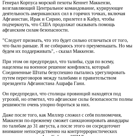
Генерал Корпуса морской пехоты Кеннет Маккензи,
возглавляющий Центральное командование, курирующее
деятельность американских сил в горячих точках, включая
Афганистан, Ирак и Сирию, прилетел в Кабул, чтобы
подчеркнуть, что США продолжат оказывать помощь
афганским силам безопасности.
"Следует признать, что это будет сильно отличаться от того,
что было раньше. Я не собираюсь этого преуменьшать. Но мы
будем их поддерживать", - сказал Маккензи.
При этом он предупредил, что талибы, судя по всему,
нацелены на военное решение конфликта, который
Соединенные Штаты безуспешно пытались урегулировать
путем переговоров между талибами и правительством
президента Афганистана Ашрафа Гани.
Он предупредил, что столицы провинций находятся под
угрозой, но отметил, что афганские силы безопасности полны
решимости очень упорно бороться за них.
Даже после того, как Миллер сложил с себя полномочия,
Маккензи по-прежнему сможет санкционировать авиаудары
по талибам до 31 августа, а после этого он сосредоточит
внимание непосредственно на контртеррористических