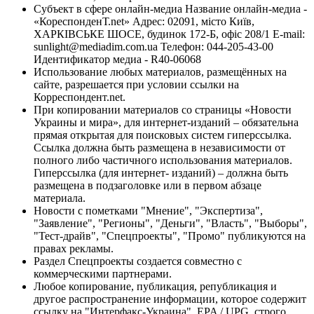
Субъект в сфере онлайн-медиа Название онлайн-медиа -
«КореспонденТ.net» Адрес: 02091, місто Київ,
ХАРКІВСЬКЕ ШОСЕ, будинок 172-Б, офіс 208/1 E-mail:
sunlight@mediadim.com.ua
Телефон: 044-205-43-00
Идентификатор медиа - R40-06068
Использование любых материалов, размещённых на
сайте, разрешается при условии ссылки на
Корреспондент.net.
При копировании материалов со страницы «Новости
Украины и мира», для интернет-изданий – обязательна
прямая открытая для поисковых систем гиперссылка.
Ссылка должна быть размещена в независимости от
полного либо частичного использования материалов.
Гиперссылка (для интернет- изданий) – должна быть
размещена в подзаголовке или в первом абзаце
материала.
Новости с пометками "Мнение", "Экспертиза",
"Заявление", "Регионы", "Деньги", "Власть", "Выборы",
"Тест-драйв", "Спецпроекты", "Промо" публикуются на
правах рекламы.
Раздел Спецпроекты создается совместно с
коммерческими партнерами.
Любое копирование, публикация, републикация и
другое распространение информации, которое содержит
ссылку на "Интерфакс-Украина", EPA / UPG, строго