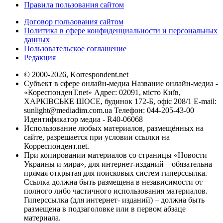
Правила пользования сайтом
Договор пользования сайтом
Политика в сфере конфиденциальности и персональных
данных
Пользовательское соглашение
Редакция
© 2000-2026, Korrespondent.net
Субъект в сфере онлайн-медиа Название онлайн-медиа -
«КореспонденТ.net» Адрес: 02091, місто Київ,
ХАРКІВСЬКЕ ШОСЕ, будинок 172-Б, офіс 208/1 E-mail:
sunlight@mediadim.com.ua
Телефон: 044-205-43-00
Идентификатор медиа - R40-06068
Использование любых материалов, размещённых на
сайте, разрешается при условии ссылки на
Корреспондент.net.
При копировании материалов со страницы «Новости
Украины и мира», для интернет-изданий – обязательна
прямая открытая для поисковых систем гиперссылка.
Ссылка должна быть размещена в независимости от
полного либо частичного использования материалов.
Гиперссылка (для интернет- изданий) – должна быть
размещена в подзаголовке или в первом абзаце
материала.