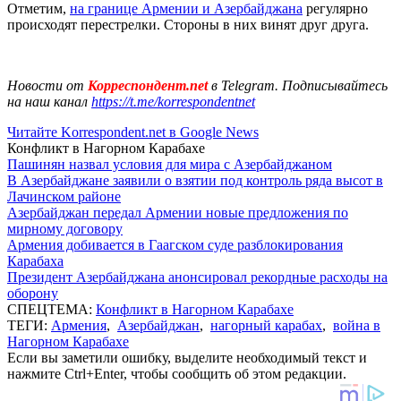
Отметим,
на границе Армении и Азербайджана
регулярно
происходят перестрелки. Стороны в них винят друг друга.
Новости от
Корреспондент.net
в Telegram. Подписывайтесь
на наш канал
https://t.me/korrespondentnet
Читайте Korrespondent.net в Google News
Конфликт в Нагорном Карабахе
Пашинян назвал условия для мира с Азербайджаном
В Азербайджане заявили о взятии под контроль ряда высот в
Лачинском районе
Азербайджан передал Армении новые предложения по
мирному договору
Армения добивается в Гаагском суде разблокирования
Карабаха
Президент Азербайджана анонсировал рекордные расходы на
оборону
СПЕЦТЕМА:
Конфликт в Нагорном Карабахе
ТЕГИ:
Армения
,
Азербайджан
,
нагорный карабах
,
война в
Нагорном Карабахе
Если вы заметили ошибку, выделите необходимый текст и
нажмите Ctrl+Enter, чтобы сообщить об этом редакции.