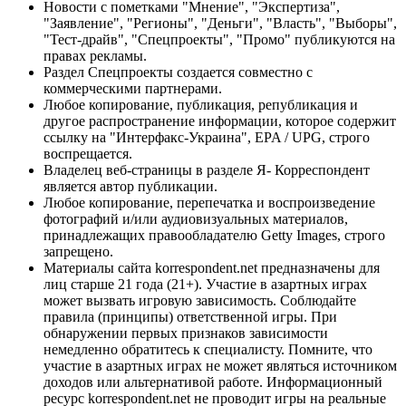
Новости с пометками "Мнение", "Экспертиза",
"Заявление", "Регионы", "Деньги", "Власть", "Выборы",
"Тест-драйв", "Спецпроекты", "Промо" публикуются на
правах рекламы.
Раздел Спецпроекты создается совместно с
коммерческими партнерами.
Любое копирование, публикация, републикация и
другое распространение информации, которое содержит
ссылку на "Интерфакс-Украина", EPA / UPG, строго
воспрещается.
Владелец веб-страницы в разделе Я- Корреспондент
является автор публикации.
Любое копирование, перепечатка и воспроизведение
фотографий и/или аудиовизуальных материалов,
принадлежащих правообладателю Getty Images, строго
запрещено.
Материалы сайта korrespondent.net предназначены для
лиц старше 21 года (21+). Участие в азартных играх
может вызвать игровую зависимость. Соблюдайте
правила (принципы) ответственной игры. При
обнаружении первых признаков зависимости
немедленно обратитесь к специалисту. Помните, что
участие в азартных играх не может являться источником
доходов или альтернативой работе. Информационный
ресурс korrespondent.net не проводит игры на реальные