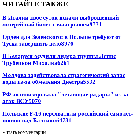
ЧИТАЙТЕ ТАКЖЕ
В Италии двое суток искали выброшенный
лотерейный билет с выигрышем
9731
Орден для Зеленского: в Польше требуют от
Туска завершить дело
8976
В Беларуси осудили лидера группы Ляпис
Трубецкой Михалка
6261
Молдова задействовала стратегический запас
воды из-за обмеления Днестра
5532
РФ активизировала "летающие радары" из-за
атак ВСУ
5070
Польские F-16 перехватили российский самолет-
шпион над Балтикой
4731
Читать комментарии