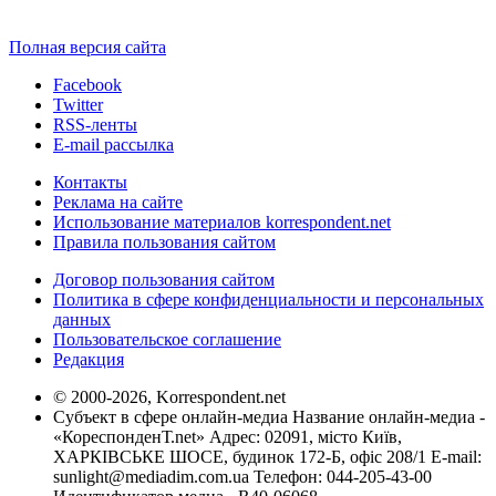
Полная версия сайта
Facebook
Twitter
RSS-ленты
E-mail рассылка
Контакты
Реклама на сайте
Использование материалов korrespondent.net
Правила пользования сайтом
Договор пользования сайтом
Политика в сфере конфиденциальности и персональных
данных
Пользовательское соглашение
Редакция
© 2000-2026, Korrespondent.net
Субъект в сфере онлайн-медиа Название онлайн-медиа -
«КореспонденТ.net» Адрес: 02091, місто Київ,
ХАРКІВСЬКЕ ШОСЕ, будинок 172-Б, офіс 208/1 E-mail:
sunlight@mediadim.com.ua
Телефон: 044-205-43-00