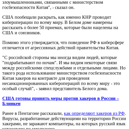
злоумышленниками, связанными с министерством
госбезопасности Китая", - сказал он.
США пообещали раскрыть, как именно КНР проводит
кибероперации по всему миру. В Белом доме намерены
рассказать о более 50 приемах, которые были нацелены на
США и союзников.
Помимо этого утверждается, что поведение РФ в киберсфере
отличается от агрессивных действий правительства Китая.
"С российской стороны мы иногда видим людей, которые
"подрабатывают по ночам". И мы видим некоторые связи
между российскими спецслужбами и отдельными лицами. Но
такого рода использование министерством госбезопасности
Китая хакеров на контракте для проведения
несанкционированных киберопераций по всему миру - это
особый случай", - заявил представитель Белого дома.
США готовы принять меры против хакеров в России –
Блинкен
Ранее в Пентагоне рассказали,
как определяют хакеров из РФ
.
Вирусы, разработанные действующими на территории России
хакерами, не заражают компьютеры, на которых русский язык
установлен по умолчанию.