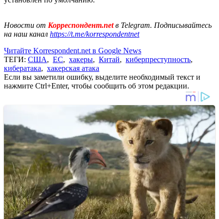
Новости от
Корреспондент.net
в Telegram. Подписывайтесь
на наш канал
https://t.me/korrespondentnet
Читайте Korrespondent.net в Google News
ТЕГИ:
США
,
ЕС
,
хакеры
,
Китай
,
киберпреступность
,
кибератака
,
хакерская атака
Если вы заметили ошибку, выделите необходимый текст и
нажмите Ctrl+Enter, чтобы сообщить об этом редакции.