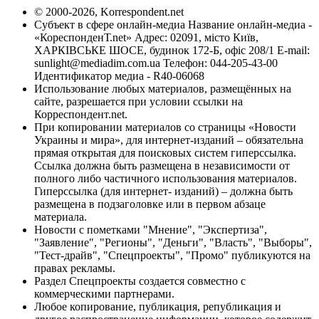
© 2000-2026, Korrespondent.net
Субъект в сфере онлайн-медиа Название онлайн-медиа -
«КореспонденТ.net» Адрес: 02091, місто Київ,
ХАРКІВСЬКЕ ШОСЕ, будинок 172-Б, офіс 208/1 E-mail:
sunlight@mediadim.com.ua
Телефон: 044-205-43-00
Идентификатор медиа - R40-06068
Использование любых материалов, размещённых на
сайте, разрешается при условии ссылки на
Корреспондент.net.
При копировании материалов со страницы «Новости
Украины и мира», для интернет-изданий – обязательна
прямая открытая для поисковых систем гиперссылка.
Ссылка должна быть размещена в независимости от
полного либо частичного использования материалов.
Гиперссылка (для интернет- изданий) – должна быть
размещена в подзаголовке или в первом абзаце
материала.
Новости с пометками "Мнение", "Экспертиза",
"Заявление", "Регионы", "Деньги", "Власть", "Выборы",
"Тест-драйв", "Спецпроекты", "Промо" публикуются на
правах рекламы.
Раздел Спецпроекты создается совместно с
коммерческими партнерами.
Любое копирование, публикация, републикация и