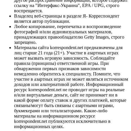
другое распространение информации, которое содержит
ссылку на "Интерфакс-Украина", EPA / UPG, строго
воспрещается.
Владелец веб-страницы в разделе Я- Корреспондент
является автор публикации.
Любое копирование, перепечатка и воспроизведение
фотографий и/или аудиовизуальных материалов,
принадлежащих правообладателю Getty Images, строго
запрещено.
Материалы сайта korrespondent.net предназначены для
лиц старше 21 года (21+). Участие в азартных играх
может вызвать игровую зависимость. Соблюдайте
правила (принципы) ответственной игры. При
обнаружении первых признаков зависимости
немедленно обратитесь к специалисту. Помните, что
участие в азартных играх не может являться источником
доходов или альтернативой работе. Информационный
ресурс korrespondent.net не проводит игры на реальные
и/или виртуальные деньги, сайт не принимает ни в
какой форме оплату ставок и других платежей, которые
связаны/могут быть связаны с азартными играми,
букмекерами или тотализаторами. Какие-либо
материалы на информационном ресурсе
korrespondent.net публикуются исключительно в
информационных целях.