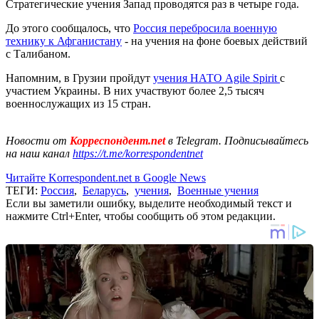
Стратегические учения Запад проводятся раз в четыре года.
До этого сообщалось, что
Россия перебросила военную
технику к Афганистану
- на учения на фоне боевых действий
с Талибаном.
Напомним, в Грузии пройдут
учения НАТО Agile Spirit
с
участием Украины. В них участвуют более 2,5 тысяч
военнослужащих из 15 стран.
Новости от
Корреспондент.net
в Telegram. Подписывайтесь
на наш канал
https://t.me/korrespondentnet
Читайте Korrespondent.net в Google News
ТЕГИ:
Россия
,
Беларусь
,
учения
,
Военные учения
Если вы заметили ошибку, выделите необходимый текст и
нажмите Ctrl+Enter, чтобы сообщить об этом редакции.