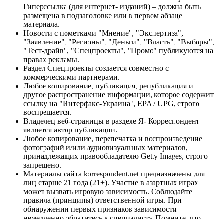
Гиперссылка (для интернет- изданий) – должна быть
размещена в подзаголовке или в первом абзаце
материала.
Новости с пометками "Мнение", "Экспертиза",
"Заявление", "Регионы", "Деньги", "Власть", "Выборы",
"Тест-драйв", "Спецпроекты", "Промо" публикуются на
правах рекламы.
Раздел Спецпроекты создается совместно с
коммерческими партнерами.
Любое копирование, публикация, републикация и
другое распространение информации, которое содержит
ссылку на "Интерфакс-Украина", EPA / UPG, строго
воспрещается.
Владелец веб-страницы в разделе Я- Корреспондент
является автор публикации.
Любое копирование, перепечатка и воспроизведение
фотографий и/или аудиовизуальных материалов,
принадлежащих правообладателю Getty Images, строго
запрещено.
Материалы сайта korrespondent.net предназначены для
лиц старше 21 года (21+). Участие в азартных играх
может вызвать игровую зависимость. Соблюдайте
правила (принципы) ответственной игры. При
обнаружении первых признаков зависимости
немедленно обратитесь к специалисту. Помните, что