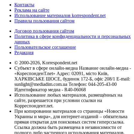
Контакты
Реклама на сайте
Использование материалов korrespondent.net
Правила пользования сайтом
Договор пользования сайтом
Политика в сфере конфиденциальности и персональных
данных
Пользовательское соглашение
Редакция
© 2000-2026, Korrespondent.net
Субъект в сфере онлайн-медиа Название онлайн-медиа -
«КореспонденТ.net» Адрес: 02091, місто Київ,
ХАРКІВСЬКЕ ШОСЕ, будинок 172-Б, офіс 208/1 E-mail:
sunlight@mediadim.com.ua
Телефон: 044-205-43-00
Идентификатор медиа - R40-06068
Использование любых материалов, размещённых на
сайте, разрешается при условии ссылки на
Корреспондент.net.
При копировании материалов со страницы «Новости
Украины и мира», для интернет-изданий – обязательна
прямая открытая для поисковых систем гиперссылка.
Ссылка должна быть размещена в независимости от
полного либо частичного использования материалов.