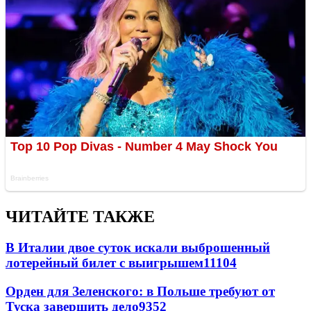
ЧИТАЙТЕ ТАКЖЕ
В Италии двое суток искали выброшенный
лотерейный билет с выигрышем
11104
Орден для Зеленского: в Польше требуют от
Туска завершить дело
9352