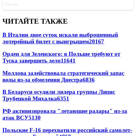
ЧИТАЙТЕ ТАКЖЕ
В Италии двое суток искали выброшенный
лотерейный билет с выигрышем
20167
Орден для Зеленского: в Польше требуют от
Туска завершить дело
11641
Молдова задействовала стратегический запас
воды из-за обмеления Днестра
6836
В Беларуси осудили лидера группы Ляпис
Трубецкой Михалка
6351
РФ активизировала "летающие радары" из-за
атак ВСУ
5130
Польские F-16 перехватили российский самолет-