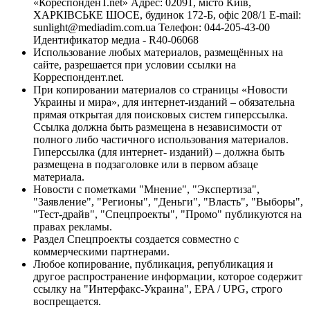
«КореспонденТ.net» Адрес: 02091, місто Київ,
ХАРКІВСЬКЕ ШОСЕ, будинок 172-Б, офіс 208/1 E-mail:
sunlight@mediadim.com.ua
Телефон: 044-205-43-00
Идентификатор медиа - R40-06068
Использование любых материалов, размещённых на
сайте, разрешается при условии ссылки на
Корреспондент.net.
При копировании материалов со страницы «Новости
Украины и мира», для интернет-изданий – обязательна
прямая открытая для поисковых систем гиперссылка.
Ссылка должна быть размещена в независимости от
полного либо частичного использования материалов.
Гиперссылка (для интернет- изданий) – должна быть
размещена в подзаголовке или в первом абзаце
материала.
Новости с пометками "Мнение", "Экспертиза",
"Заявление", "Регионы", "Деньги", "Власть", "Выборы",
"Тест-драйв", "Спецпроекты", "Промо" публикуются на
правах рекламы.
Раздел Спецпроекты создается совместно с
коммерческими партнерами.
Любое копирование, публикация, републикация и
другое распространение информации, которое содержит
ссылку на "Интерфакс-Украина", EPA / UPG, строго
воспрещается.