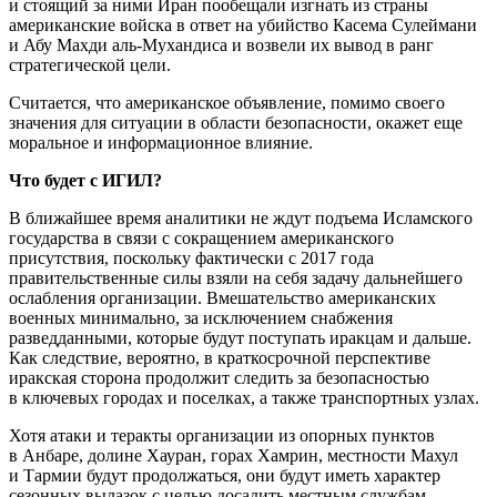
и стоящий за ними Иран пообещали изгнать из страны
американские войска в ответ на убийство Касема Сулеймани
и Абу Махди аль-Мухандиса и возвели их вывод в ранг
стратегической цели.
Считается, что американское объявление, помимо своего
значения для ситуации в области безопасности, окажет еще
моральное и информационное влияние.
Что будет с ИГИЛ?
В ближайшее время аналитики не ждут подъема Исламского
государства в связи с сокращением американского
присутствия, поскольку фактически с 2017 года
правительственные силы взяли на себя задачу дальнейшего
ослабления организации. Вмешательство американских
военных минимально, за исключением снабжения
разведданными, которые будут поступать иракцам и дальше.
Как следствие, вероятно, в краткосрочной перспективе
иракская сторона продолжит следить за безопасностью
в ключевых городах и поселках, а также транспортных узлах.
Хотя атаки и теракты организации из опорных пунктов
в Анбаре, долине Хауран, горах Хамрин, местности Махул
и Тармии будут продолжаться, они будут иметь характер
сезонных вылазок с целью досадить местным службам