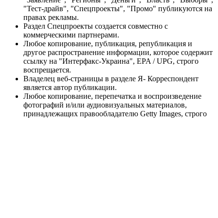
"Тест-драйв", "Спецпроекты", "Промо" публикуются на
правах рекламы.
Раздел Спецпроекты создается совместно с
коммерческими партнерами.
Любое копирование, публикация, републикация и
другое распространение информации, которое содержит
ссылку на "Интерфакс-Украина", EPA / UPG, строго
воспрещается.
Владелец веб-страницы в разделе Я- Корреспондент
является автор публикации.
Любое копирование, перепечатка и воспроизведение
фотографий и/или аудиовизуальных материалов,
принадлежащих правообладателю Getty Images, строго
запрещено.
Материалы сайта korrespondent.net предназначены для
лиц старше 21 года (21+). Участие в азартных играх
может вызвать игровую зависимость. Соблюдайте
правила (принципы) ответственной игры. При
обнаружении первых признаков зависимости
немедленно обратитесь к специалисту. Помните, что
участие в азартных играх не может являться источником
доходов или альтернативой работе. Информационный
ресурс korrespondent.net не проводит игры на реальные
и/или виртуальные деньги, сайт не принимает ни в