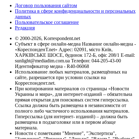
Договор пользования сайтом
Политика в сфере конфиденциальности и персональных
данных
Пользовательское соглашение
Редакция
© 2000-2026, Korrespondent.net
Субъект в сфере онлайн-медиа Название онлайн-медиа -
«КореспонденТ.net» Адрес: 02091, місто Київ,
ХАРКІВСЬКЕ ШОСЕ, будинок 172-Б, офіс 208/1 E-mail:
sunlight@mediadim.com.ua
Телефон: 044-205-43-00
Идентификатор медиа - R40-06068
Использование любых материалов, размещённых на
сайте, разрешается при условии ссылки на
Корреспондент.net.
При копировании материалов со страницы «Новости
Украины и мира», для интернет-изданий – обязательна
прямая открытая для поисковых систем гиперссылка.
Ссылка должна быть размещена в независимости от
полного либо частичного использования материалов.
Гиперссылка (для интернет- изданий) – должна быть
размещена в подзаголовке или в первом абзаце
материала.
Новости с пометками "Мнение", "Экспертиза",
"Заявление", "Регионы", "Деньги", "Власть", "Выборы",