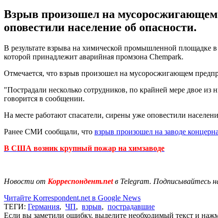
Взрыв произошел на мусоросжигающем п
оповестили население об опасности.
В результате взрыва на химической промышленной площадке в 
которой принадлежит аварийная промзона Chempark.
Отмечается, что взрыв произошел на мусоросжигающем предпр
"Пострадали несколько сотрудников, по крайней мере двое из 
говорится в сообщении.
На месте работают спасатели, сирены уже оповестили населени
Ранее СМИ сообщали, что
взрыв произошел на заводе концерна
В США возник крупный пожар на химзаводе
Новости от
Корреспондент.net
в Telegram. Подписывайтесь н
Читайте Korrespondent.net в Google News
ТЕГИ:
Германия
,
ЧП
,
взрыв
,
пострадавшие
Если вы заметили ошибку, выделите необходимый текст и нажми