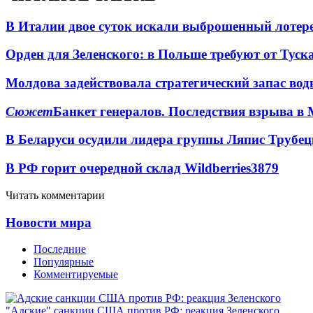
В Италии двое суток искали выброшенный лоте
Орден для Зеленского: в Польше требуют от Туск
Молдова задействовала стратегический запас вод
Сюжет
Банкет генералов. Последствия взрыва в 
В Беларуси осудили лидера группы Ляпис Трубе
В РФ горит очередной склад Wildberries
3879
Читать комментарии
Новости мира
Последние
Популярные
Комментируемые
"Адские" санкции США против РФ: реакция Зеленского