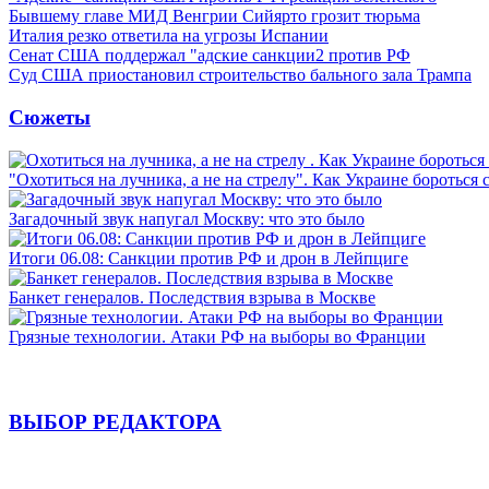
Бывшему главе МИД Венгрии Сийярто грозит тюрьма
Италия резко ответила на угрозы Испании
Сенат США поддержал "адские санкции2 против РФ
Суд США приостановил строительство бального зала Трампа
Сюжеты
"Охотиться на лучника, а не на стрелу". Как Украине бороться 
Загадочный звук напугал Москву: что это было
Итоги 06.08: Санкции против РФ и дрон в Лейпциге
Банкет генералов. Последствия взрыва в Москве
Грязные технологии. Атаки РФ на выборы во Франции
ВЫБОР РЕДАКТОРА