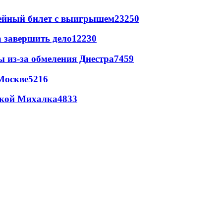
рейный билет с выигрышем
23250
а завершить дело
12230
ы из-за обмеления Днестра
7459
Москве
5216
цкой Михалка
4833