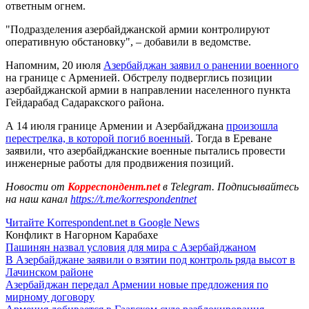
ответным огнем.
"Подразделения азербайджанской армии контролируют
оперативную обстановку", – добавили в ведомстве.
Напомним, 20 июля
Азербайджан заявил о ранении военного
на границе с Арменией. Обстрелу подверглись позиции
азербайджанской армии в направлении населенного пункта
Гейдарабад Садаракского района.
А 14 июля границе Армении и Азербайджана
произошла
перестрелка, в которой погиб военный
. Тогда в Ереване
заявили, что азербайджанские военные пытались провести
инженерные работы для продвижения позиций.
Новости от
Корреспондент.net
в Telegram. Подписывайтесь
на наш канал
https://t.me/korrespondentnet
Читайте Korrespondent.net в Google News
Конфликт в Нагорном Карабахе
Пашинян назвал условия для мира с Азербайджаном
В Азербайджане заявили о взятии под контроль ряда высот в
Лачинском районе
Азербайджан передал Армении новые предложения по
мирному договору