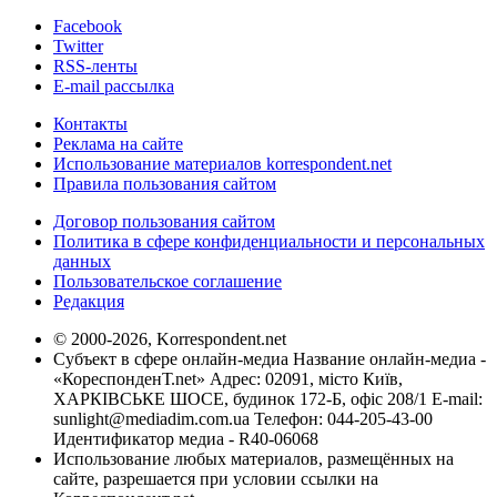
Facebook
Twitter
RSS-ленты
E-mail рассылка
Контакты
Реклама на сайте
Использование материалов korrespondent.net
Правила пользования сайтом
Договор пользования сайтом
Политика в сфере конфиденциальности и персональных
данных
Пользовательское соглашение
Редакция
© 2000-2026, Korrespondent.net
Субъект в сфере онлайн-медиа Название онлайн-медиа -
«КореспонденТ.net» Адрес: 02091, місто Київ,
ХАРКІВСЬКЕ ШОСЕ, будинок 172-Б, офіс 208/1 E-mail:
sunlight@mediadim.com.ua
Телефон: 044-205-43-00
Идентификатор медиа - R40-06068
Использование любых материалов, размещённых на
сайте, разрешается при условии ссылки на