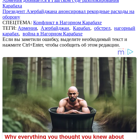
Армения добивается в Гаагском суде разблокирования
Карабаха
Президент Азербайджана анонсировал рекордные расходы на
оборону
СПЕЦТЕМА:
Конфликт в Нагорном Карабахе
ТЕГИ:
Армения
,
Азербайджан
,
Карабах
,
обстрел
,
нагорный
карабах
,
война в Нагорном Карабахе
Если вы заметили ошибку, выделите необходимый текст и
нажмите Ctrl+Enter, чтобы сообщить об этом редакции.