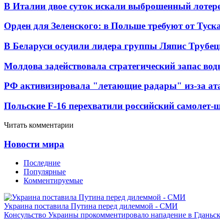
В Италии двое суток искали выброшенный лоте
Орден для Зеленского: в Польше требуют от Туск
В Беларуси осудили лидера группы Ляпис Трубе
Молдова задействовала стратегический запас вод
РФ активизировала "летающие радары" из-за а
Польские F-16 перехватили российский самолет-
Читать комментарии
Новости мира
Последние
Популярные
Комментируемые
Украина поставила Путина перед дилеммой - СМИ
Консульство Украины прокомментировало нападение в Гданьс