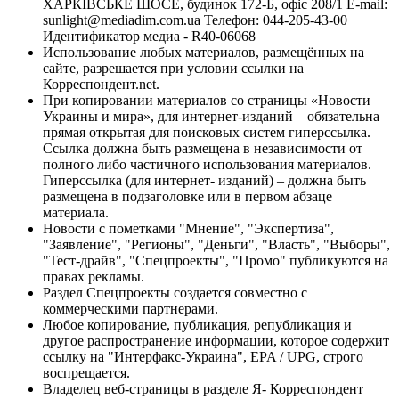
ХАРКІВСЬКЕ ШОСЕ, будинок 172-Б, офіс 208/1 E-mail:
sunlight@mediadim.com.ua
Телефон: 044-205-43-00
Идентификатор медиа - R40-06068
Использование любых материалов, размещённых на
сайте, разрешается при условии ссылки на
Корреспондент.net.
При копировании материалов со страницы «Новости
Украины и мира», для интернет-изданий – обязательна
прямая открытая для поисковых систем гиперссылка.
Ссылка должна быть размещена в независимости от
полного либо частичного использования материалов.
Гиперссылка (для интернет- изданий) – должна быть
размещена в подзаголовке или в первом абзаце
материала.
Новости с пометками "Мнение", "Экспертиза",
"Заявление", "Регионы", "Деньги", "Власть", "Выборы",
"Тест-драйв", "Спецпроекты", "Промо" публикуются на
правах рекламы.
Раздел Спецпроекты создается совместно с
коммерческими партнерами.
Любое копирование, публикация, републикация и
другое распространение информации, которое содержит
ссылку на "Интерфакс-Украина", EPA / UPG, строго
воспрещается.
Владелец веб-страницы в разделе Я- Корреспондент