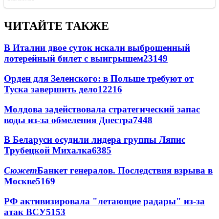
ЧИТАЙТЕ ТАКЖЕ
В Италии двое суток искали выброшенный
лотерейный билет с выигрышем
23149
Орден для Зеленского: в Польше требуют от
Туска завершить дело
12216
Молдова задействовала стратегический запас
воды из-за обмеления Днестра
7448
В Беларуси осудили лидера группы Ляпис
Трубецкой Михалка
6385
Сюжет
Банкет генералов. Последствия взрыва в
Москве
5169
РФ активизировала "летающие радары" из-за
атак ВСУ
5153