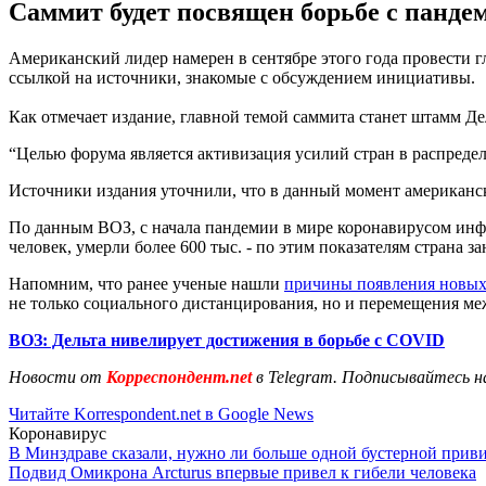
Саммит будет посвящен борьбе с панде
Американский лидер намерен в сентябре этого года провести 
ссылкой на источники, знакомые с обсуждением инициативы.
Как отмечает издание, главной темой саммита станет штамм Дел
“Целью форума является активизация усилий стран в распреде
Источники издания уточнили, что в данный момент американс
По данным ВОЗ, с начала пандемии в мире коронавирусом инф
человек, умерли более 600 тыс. - по этим показателям страна з
Напомним, что ранее ученые нашли
причины появления новы
не только социального дистанцирования, но и перемещения ме
ВОЗ: Дельта нивелирует достижения в борьбе с COVID
Новости от
Корреспондент.net
в Telegram. Подписывайтесь н
Читайте Korrespondent.net в Google News
Коронавирус
В Минздраве сказали, нужно ли больше одной бустерной прив
Подвид Омикрона Arcturus впервые привел к гибели человека