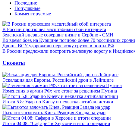
Последние
Популярные
Комментируемые
В России произошел масштабный сбой интернета
Зеленский впервые совершит визит в Сербию - СМИ
Во время боев на Курщине погибло более 70 российских сроч
Дроны ВСУ удорожили перевозку грузов в порты РФ
В России предложили построить железную дорогу к Индийско
Сюжеты
Эскалация для Европы. Российский дрон в Лейпциге
Изменения в армии РФ: что стоит за решением Путина
Итоги 5.8: Удар по Киеву и нехватка антибаллистики
Пытаются взломать Киев. Реакция Запада на удар
Итоги 04.08: "Сафари" в Херсоне и итоги операции