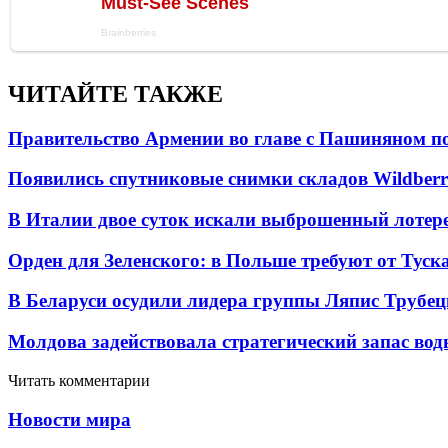
ЧИТАЙТЕ ТАКЖЕ
Правительство Армении во главе с Пашиняном по
Появились спутниковые снимки складов Wildberr
В Италии двое суток искали выброшенный лоте
Орден для Зеленского: в Польше требуют от Туск
В Беларуси осудили лидера группы Ляпис Трубе
Молдова задействовала стратегический запас вод
Читать комментарии
Новости мира