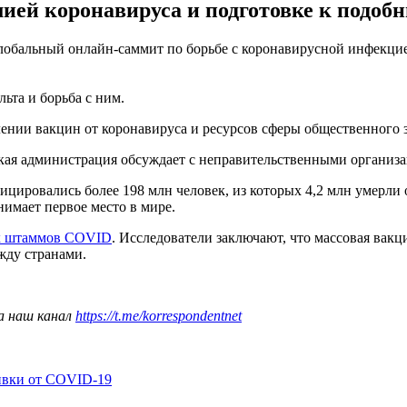
мией коронавируса и подготовке к подоб
глобальный онлайн-саммит по борьбе с коронавирусной инфекцией
ьта и борьба с ним.
лении вакцин от коронавируса и ресурсов сферы общественного 
кая администрация обсуждает с неправительственными организ
ицировались более 198 млн человек, из которых 4,2 млн умерл
анимает первое место в мире.
х штаммов COVID
. Исследователи заключают, что массовая вак
жду странами.
а наш канал
https://t.me/korrespondentnet
ивки от COVID-19