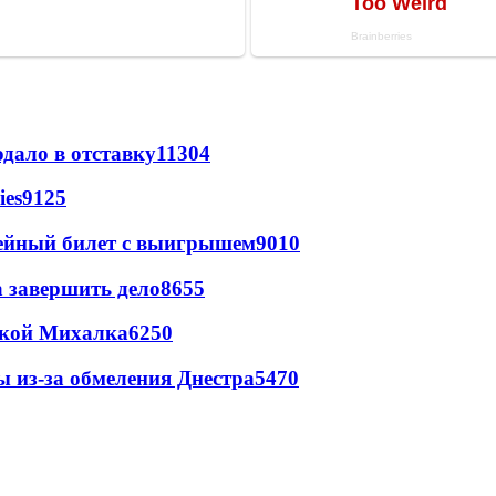
дало в отставку
11304
ies
9125
рейный билет с выигрышем
9010
а завершить дело
8655
цкой Михалка
6250
ы из-за обмеления Днестра
5470