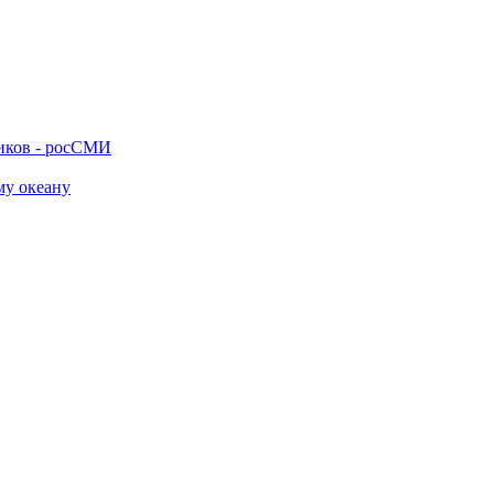
ников - росСМИ
му океану