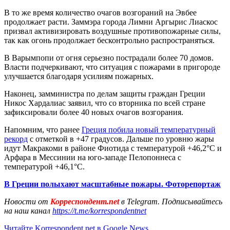
В то же время количество очагов возгораний на Эвбее
продолжает расти. Заммэра города Лимни Аргырис Лиаскос
призвал активизировать воздушные противопожарные силы,
так как огонь продолжает бесконтрольно распространяться.
В Варымпопи от огня серьезно пострадали более 70 домов.
Власти подчеркивают, что ситуация с пожарами в пригороде
улучшается благодаря усилиям пожарных.
Наконец, замминистра по делам защиты граждан Греции
Никос Хардалиас заявил, что со вторника по всей стране
зафиксировали более 40 новых очагов возгорания.
Напомним, что ранее
Греция побила новый температурный
рекорд
с отметкой в +47 градусов. Дальше по уровню жары
идут Макракоми в районе Фиотида с температурой +46,2°С и
Арфара в Мессинии на юго-западе Пелопоннеса с
температурой +46,1°С.
В Греции полыхают масштабные пожары. Фоторепортаж
Новости от
Корреспондент.net
в Telegram. Подписывайтесь
на наш канал
https://t.me/korrespondentnet
Читайте Korrespondent.net в Google News