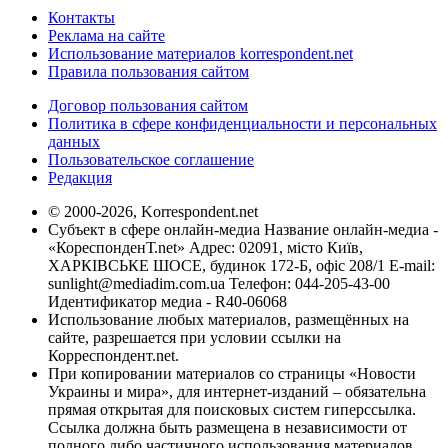
Контакты
Реклама на сайте
Использование материалов korrespondent.net
Правила пользования сайтом
Договор пользования сайтом
Политика в сфере конфиденциальности и персональных
данных
Пользовательское соглашение
Редакция
© 2000-2026, Korrespondent.net
Субъект в сфере онлайн-медиа Название онлайн-медиа -
«КореспонденТ.net» Адрес: 02091, місто Київ,
ХАРКІВСЬКЕ ШОСЕ, будинок 172-Б, офіс 208/1 E-mail:
sunlight@mediadim.com.ua
Телефон: 044-205-43-00
Идентификатор медиа - R40-06068
Использование любых материалов, размещённых на
сайте, разрешается при условии ссылки на
Корреспондент.net.
При копировании материалов со страницы «Новости
Украины и мира», для интернет-изданий – обязательна
прямая открытая для поисковых систем гиперссылка.
Ссылка должна быть размещена в независимости от
полного либо частичного использования материалов.