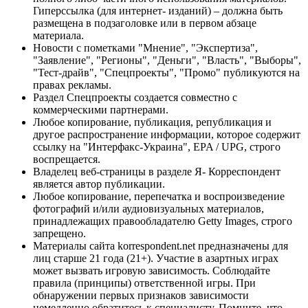
Гиперссылка (для интернет- изданий) – должна быть
размещена в подзаголовке или в первом абзаце
материала.
Новости с пометками "Мнение", "Экспертиза",
"Заявление", "Регионы", "Деньги", "Власть", "Выборы",
"Тест-драйв", "Спецпроекты", "Промо" публикуются на
правах рекламы.
Раздел Спецпроекты создается совместно с
коммерческими партнерами.
Любое копирование, публикация, републикация и
другое распространение информации, которое содержит
ссылку на "Интерфакс-Украина", EPA / UPG, строго
воспрещается.
Владелец веб-страницы в разделе Я- Корреспондент
является автор публикации.
Любое копирование, перепечатка и воспроизведение
фотографий и/или аудиовизуальных материалов,
принадлежащих правообладателю Getty Images, строго
запрещено.
Материалы сайта korrespondent.net предназначены для
лиц старше 21 года (21+). Участие в азартных играх
может вызвать игровую зависимость. Соблюдайте
правила (принципы) ответственной игры. При
обнаружении первых признаков зависимости
немедленно обратитесь к специалисту. Помните, что