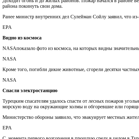
Доходит огонь и до жилых районов. Пожар начался в районе Б
района покинуть свои дома.
Ранее министр внутренних дел Сулейман Сойлу заявил, что из
EPA
Видно из космоса
NASAпоказало фото из космоса, на которых видны значительн
NASA
Кроме того, погибли дикие животные, сгорели десятки частных
NASA
Спасли электростанцию
Турецким спасателям удалось спасти от лесных пожаров уголь
морскую воду на окружающие холмы и обгоревшие или горящие 
Министерство обороны заявило, что эвакуирует местных жител
EPA
С момента первого возгорания в прошлую среду в целом в Ту