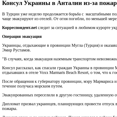
Консул Украины в Анталии из-за пожаро
В Турции уже неделю продолжается борьба с масштабными пожа
чаще эвакуируют из отелей. От огня погибли, по меньшей мере,
Корреспондент.
net
следит за ситуацией в любимом курорте ук
Операция эвакуация
Украинцы, отдыхающие в провинции Мугла (Турция) и оказавш
Эмир Рустамов.
"В случаях, когда эвакуация наземным транспортом невозможна
Консул рассказал, как спасали граждан Украины в провинции М
отдыхавших в отеле Voxx Marmaris Beach Resort, о том, что к 
После обращения к губернатору провинции, мэру Мармариса и
течение получаса морским путем.
Эвакуированных переселили в другую гостиницу, удаленную о
Дипломат призвал украинцев, планирующих провести отпуск в Т
пожары.