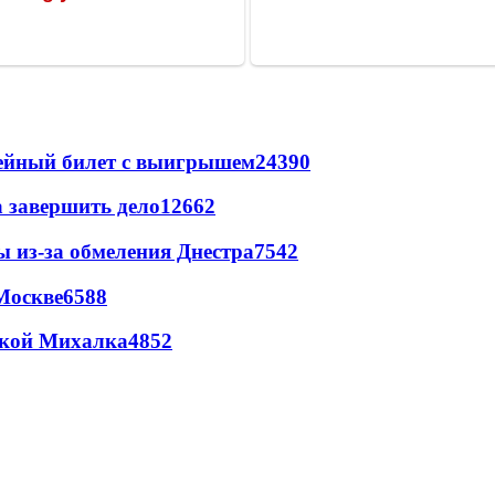
рейный билет с выигрышем
24390
а завершить дело
12662
ы из-за обмеления Днестра
7542
Москве
6588
цкой Михалка
4852