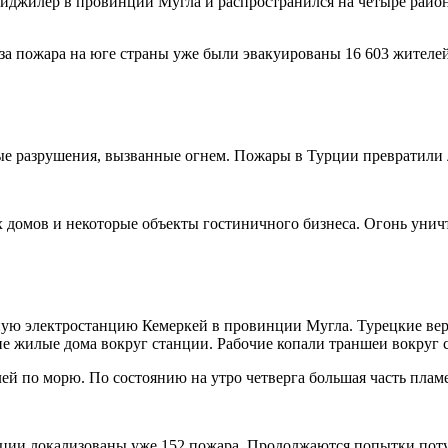
ейджилер в провинции Мугла и распространился на четыре райо
-за пожара на юге страны уже были эвакуированы 16 603 жителей
ые разрушения, вызванные огнем. Пожары в Турции превратили 
 домов и некоторые объекты гостиничного бизнеса. Огонь уничт
ную электростанцию ​​Кемеркей в провинции Мугла. Турецкие ве
жилые дома вокруг станции. Рабочие копали траншеи вокруг ст
ей по морю. По состоянию на утро четверга большая часть пламе
рции локализованы уже 152 пожара. Продолжаются попытки поту