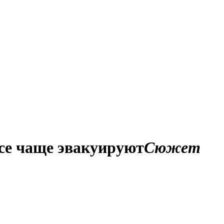
се чаще эвакуируют
Сюжет