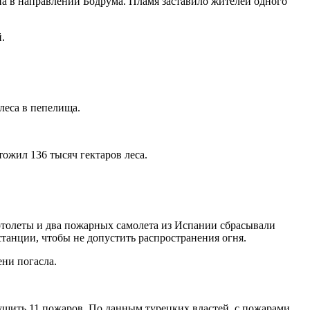
на в направлении Бодрума. Пламя заставило жителей одного
.
леса в пепелища.
ожил 136 тысяч гектаров леса.
ртолеты и два пожарных самолета из Испании сбрасывали
анции, чтобы не допустить распространения огня.
ни погасла.
шить 11 пожаров. По данным турецких властей, с пожарами