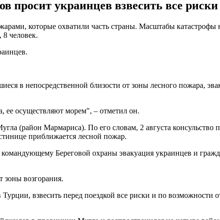
в просит украинцев взвесить все риски
рами, которые охватили часть страны. Масштабы катастрофы нас
 8 человек.
раинцев.
иеся в непосредственной близости от зоны лесного пожара, эва
, ее осуществляют морем", – отметил он.
угла (район Мармариса). По его словам, 2 августа консульство
гостинице приближается лесной пожар.
 командующему Береговой охраны эвакуация украинцев и гражда
т зоны возгорания.
урции, взвесить перед поездкой все риски и по возможности от