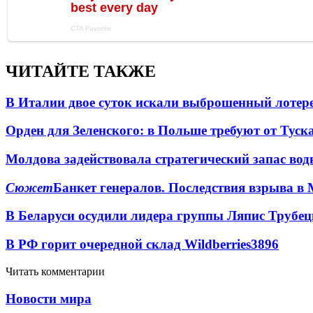
ЧИТАЙТЕ ТАКЖЕ
В Италии двое суток искали выброшенный лоте
Орден для Зеленского: в Польше требуют от Туск
Молдова задействовала стратегический запас вод
Сюжет
Банкет генералов. Последствия взрыва в 
В Беларуси осудили лидера группы Ляпис Трубе
В РФ горит очередной склад Wildberries
3896
Читать комментарии
Новости мира