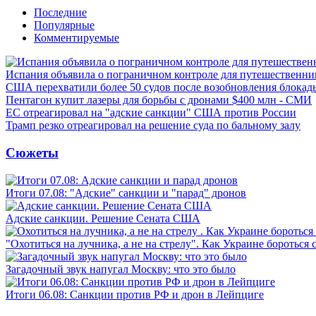
Последние
Популярные
Комментируемые
Испания объявила о пограничном контроле для путешественни
США перехватили более 50 судов после возобновления блокад
Пентагон купит лазеры для борьбы с дронами $400 млн - СМИ
ЕС отреагировал на "адские санкции" США против России
Трамп резко отреагировал на решение суда по бальному залу
Сюжеты
Итоги 07.08: "Адские" санкции и "парад" дронов
Адские санкции. Решение Сената США
"Охотиться на лучника, а не на стрелу". Как Украине бороться 
Загадочный звук напугал Москву: что это было
Итоги 06.08: Санкции против РФ и дрон в Лейпциге