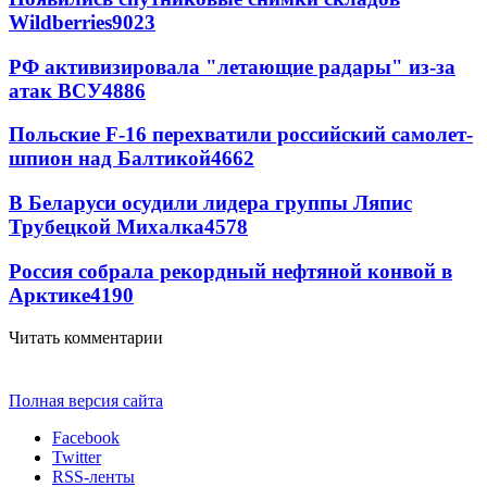
Wildberries
9023
РФ активизировала "летающие радары" из-за
атак ВСУ
4886
Польские F-16 перехватили российский самолет-
шпион над Балтикой
4662
В Беларуси осудили лидера группы Ляпис
Трубецкой Михалка
4578
Россия собрала рекордный нефтяной конвой в
Арктике
4190
Читать комментарии
Полная версия сайта
Facebook
Twitter
RSS-ленты