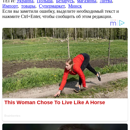
ТЕГИ:
Украина
,
Польша
,
Беларусь
,
магазины
,
Литва
,
Импорт
,
товары
,
Супермаркет
,
Минск
Если вы заметили ошибку, выделите необходимый текст и
нажмите Ctrl+Enter, чтобы сообщить об этом редакции.