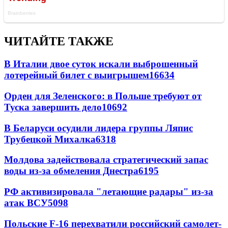
ЧИТАЙТЕ ТАКЖЕ
В Италии двое суток искали выброшенный
лотерейный билет с выигрышем
16634
Орден для Зеленского: в Польше требуют от
Туска завершить дело
10692
В Беларуси осудили лидера группы Ляпис
Трубецкой Михалка
6318
Молдова задействовала стратегический запас
воды из-за обмеления Днестра
6195
РФ активизировала "летающие радары" из-за
атак ВСУ
5098
Польские F-16 перехватили российский самолет-