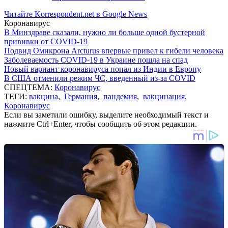
Читайте Korrespondent.net в Google News
Коронавирус
В Минздраве сказали, нужно ли больше одной бустерной
прививки от COVID-19
Подвид Омикрона Arcturus впервые привел к гибели человека
Заболеваемость COVID-19 в Украине пошла на спад
Новый вариант коронавируса попал из Индии в Европу
В США отменили режим ЧС, введенный из-за COVID
СПЕЦТЕМА:
Коронавирус
ТЕГИ:
вакцина
,
Германия
,
пандемия
,
вакцинация
,
Коронавирус
Если вы заметили ошибку, выделите необходимый текст и
нажмите Ctrl+Enter, чтобы сообщить об этом редакции.