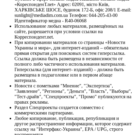
«КореспонденТ.net» Адрес: 02091, місто Київ,
ХАРКІВСЬКЕ ШОСЕ, будинок 172-Б, офіс 208/1 E-mail:
sunlight@mediadim.com.ua
Телефон: 044-205-43-00
Идентификатор медиа - R40-06068
Использование любых материалов, размещённых на
сайте, разрешается при условии ссылки на
Корреспондент.net.
При копировании материалов со страницы «Новости
Украины и мира», для интернет-изданий – обязательна
прямая открытая для поисковых систем гиперссылка.
Ссылка должна быть размещена в независимости от
полного либо частичного использования материалов.
Гиперссылка (для интернет- изданий) – должна быть
размещена в подзаголовке или в первом абзаце
материала.
Новости с пометками "Мнение", "Экспертиза",
"Заявление", "Регионы", "Деньги", "Власть", "Выборы",
"Тест-драйв", "Спецпроекты", "Промо" публикуются на
правах рекламы.
Раздел Спецпроекты создается совместно с
коммерческими партнерами.
Любое копирование, публикация, републикация и
другое распространение информации, которое содержит
ссылку на "Интерфакс-Украина", EPA / UPG, строго
воспрещается.