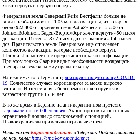
хотят вернуть в первую очередь.
Федеральная земля Северный Рейн-Вестфалия больше не
видит необходимости в 1,05 млн доз вакцины, из которых
около 922 400 от производителя AstraZeneca и 125200 от
Johnson&Johnson. Баден-Вюртемберг хочет вернуть 450 тысяч
доз вакцин, Гессен - 185,2 тысяч доз и Саксония - 150 тысяч
доз. Правительство земли Бавария все еще определяет
количество доз вакцин, которые необходимо вернуть.
Шлезвиг-Гольштейн не предоставил никакой информации.
При этом только Саар не видит необходимости возвращать
препараты федеральному правительству.
Напомним, что в Германии
фиксируют новую волну COVID-
19
. Количество случаев коронавируса за месяц выросло
вчетверо. Интенсивная заболеваемость фиксируется в
возрастной группе 15-34 лет.
В то же время в Берлине на антикарантинном протесте
задержали почти 600 человек
. Акции против карантинных
ограничений дошли до столкновений с полицией.
Правоохранители применяли перцовые спреи.
Новости от
Корреспондент.net
в Telegram. Подписывайтесь
на наш канал
https://t.me/korrespondentnet