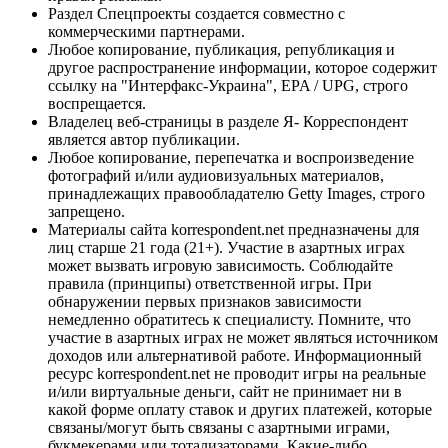
Раздел Спецпроекты создается совместно с
коммерческими партнерами.
Любое копирование, публикация, републикация и
другое распространение информации, которое содержит
ссылку на "Интерфакс-Украина", EPA / UPG, строго
воспрещается.
Владелец веб-страницы в разделе Я- Корреспондент
является автор публикации.
Любое копирование, перепечатка и воспроизведение
фотографий и/или аудиовизуальных материалов,
принадлежащих правообладателю Getty Images, строго
запрещено.
Материалы сайта korrespondent.net предназначены для
лиц старше 21 года (21+). Участие в азартных играх
может вызвать игровую зависимость. Соблюдайте
правила (принципы) ответственной игры. При
обнаружении первых признаков зависимости
немедленно обратитесь к специалисту. Помните, что
участие в азартных играх не может являться источником
доходов или альтернативой работе. Информационный
ресурс korrespondent.net не проводит игры на реальные
и/или виртуальные деньги, сайт не принимает ни в
какой форме оплату ставок и других платежей, которые
связаны/могут быть связаны с азартными играми,
букмекерами или тотализаторами. Какие-либо