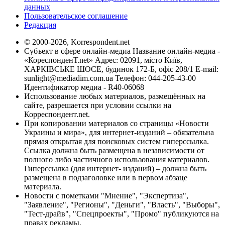
данных
Пользовательское соглашение
Редакция
© 2000-2026, Korrespondent.net
Субъект в сфере онлайн-медиа Название онлайн-медиа -
«КореспонденТ.net» Адрес: 02091, місто Київ,
ХАРКІВСЬКЕ ШОСЕ, будинок 172-Б, офіс 208/1 E-mail:
sunlight@mediadim.com.ua
Телефон: 044-205-43-00
Идентификатор медиа - R40-06068
Использование любых материалов, размещённых на
сайте, разрешается при условии ссылки на
Корреспондент.net.
При копировании материалов со страницы «Новости
Украины и мира», для интернет-изданий – обязательна
прямая открытая для поисковых систем гиперссылка.
Ссылка должна быть размещена в независимости от
полного либо частичного использования материалов.
Гиперссылка (для интернет- изданий) – должна быть
размещена в подзаголовке или в первом абзаце
материала.
Новости с пометками "Мнение", "Экспертиза",
"Заявление", "Регионы", "Деньги", "Власть", "Выборы",
"Тест-драйв", "Спецпроекты", "Промо" публикуются на
правах рекламы.