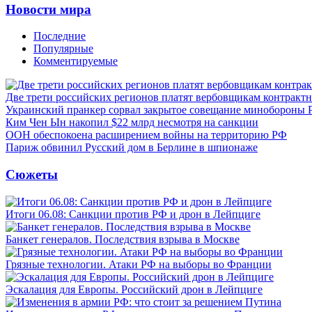
Новости мира
Последние
Популярные
Комментируемые
Две трети российских регионов платят вербовщикам контракт
Украинский пранкер сорвал закрытое совещание минобороны
Ким Чен Ын накопил $22 млрд несмотря на санкции
ООН обеспокоена расширением войны на территорию РФ
Париж обвинил Русский дом в Берлине в шпионаже
Сюжеты
Итоги 06.08: Санкции против РФ и дрон в Лейпциге
Банкет генералов. Последствия взрыва в Москве
Грязные технологии. Атаки РФ на выборы во Франции
Эскалация для Европы. Российский дрон в Лейпциге