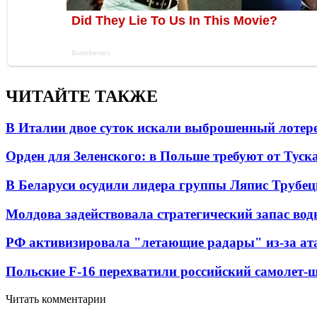
ЧИТАЙТЕ ТАКЖЕ
В Италии двое суток искали выброшенный лоте
Орден для Зеленского: в Польше требуют от Туск
В Беларуси осудили лидера группы Ляпис Трубе
Молдова задействовала стратегический запас вод
РФ активизировала "летающие радары" из-за а
Польские F-16 перехватили российский самолет-
Читать комментарии