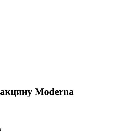
вакцину Moderna
з