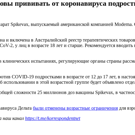
товы прививать от коронавируса подрос
арат Spikevax, выпускаемый американской компанией Moderna. О
на и включена в Австралийский реестр терапевтических товар
-2, у лиц в возрасте 18 лет и старше. Рекомендуется вводить в
в клинических испытаниях, регулирующие органы страны рассм
ив COVID-19 подростками в возрасте от 12 до 17 лет, в настоя
 использовании в этой возрастной группе будет объявлено отдел
общей сложности 25 миллионов доз вакцины Spikevax, в частност
навируса Дельта
были отменены возрастные ограничения
для взр
а наш канал
https://t.me/korrespondentnet