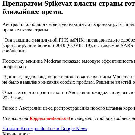
Препаратом Spikevax власти страны го
ближайшее время.
Австралия одобрила четвертую вакцину от коронавируса - преп
правительства страны.
"Эта вакцина с матричной РНК (мРНК) предварительно одобре
коронавирусной болезни-2019 (COVID-19), вызываемой SARS-CoV
сообщении.
Поскольку вакцина Moderna показала высокую эффективность 
подростков.
"Данные, подтверждающие использование вакцины Moderna прот
не было выявлено никаких особых проблем. Решение властей об
Отмечается, что правительство Австралии ожидает получить в 
2022 году.
Ранее в Австралии из-за распространения нового штамма коро
Новости от
Корреспондент.net
в Telegram. Подписывайтесь н
Читайте Korrespondent.net в Google News
Коронавирус