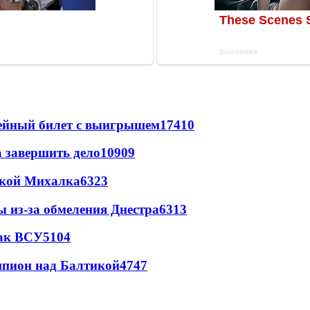
рейный билет с выигрышем
17410
а завершить дело
10909
цкой Михалка
6323
ы из-за обмеления Днестра
6313
так ВСУ
5104
шпион над Балтикой
4747