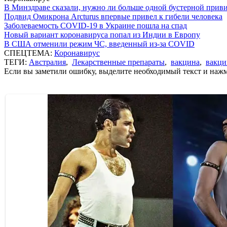
В Минздраве сказали, нужно ли больше одной бустерной прив
Подвид Омикрона Arcturus впервые привел к гибели человека
Заболеваемость COVID-19 в Украине пошла на спад
Новый вариант коронавируса попал из Индии в Европу
В США отменили режим ЧС, введенный из-за COVID
СПЕЦТЕМА:
Коронавирус
ТЕГИ:
Австралия
,
Лекарственные препараты
,
вакцина
,
вакци
Если вы заметили ошибку, выделите необходимый текст и нажми