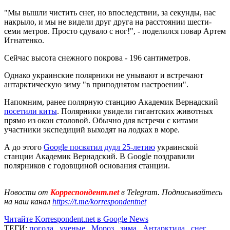
"Мы вышли чистить снег, но впоследствии, за секунды, нас
накрыло, и мы не видели друг друга на расстоянии шести-
семи метров. Просто сдувало с ног!", - поделился повар Артем
Игнатенкo.
Сейчас высота снежного покрова - 196 сантиметров.
Однако украинские полярники не унывают и встречают
антарктическую зиму "в приподнятом настроении".
Напомним, ранее полярную станцию Академик Вернадский
посетили киты
. Полярники увидели гигантских животных
прямо из окон столовой. Обычно для встречи с китами
участники экспедиций выходят на лодках в море.
А до этого
Google посвятил дудл 25-летию
украинской
станции Академик Вернадский. В Google поздравили
полярников с годовщиной основания станции.
Новости от
Корреспондент.net
в Telegram. Подписывайтесь
на наш канал
https://t.me/korrespondentnet
Читайте Korrespondent.net в Google News
ТЕГИ:
погода
,
ученые
,
Мороз
,
зима
,
Антарктида
,
снег
,