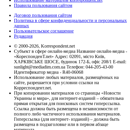
Использование материалов korrespondent.net
Правила пользования сайтом
Договор пользования сайтом
Политика в сфере конфиденциальности и персональных
данных
Пользовательское соглашение
Редакция
© 2000-2026, Korrespondent.net
Субъект в сфере онлайн-медиа Название онлайн-медиа -
«КореспонденТ.net» Адрес: 02091, місто Київ,
ХАРКІВСЬКЕ ШОСЕ, будинок 172-Б, офіс 208/1 E-mail:
sunlight@mediadim.com.ua
Телефон: 044-205-43-00
Идентификатор медиа - R40-06068
Использование любых материалов, размещённых на
сайте, разрешается при условии ссылки на
Корреспондент.net.
При копировании материалов со страницы «Новости
Украины и мира», для интернет-изданий – обязательна
прямая открытая для поисковых систем гиперссылка.
Ссылка должна быть размещена в независимости от
полного либо частичного использования материалов.
Гиперссылка (для интернет- изданий) – должна быть
размещена в подзаголовке или в первом абзаце
материала.