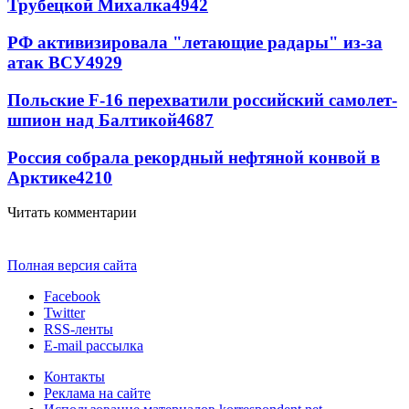
Трубецкой Михалка
4942
РФ активизировала "летающие радары" из-за
атак ВСУ
4929
Польские F-16 перехватили российский самолет-
шпион над Балтикой
4687
Россия собрала рекордный нефтяной конвой в
Арктике
4210
Читать комментарии
Полная версия сайта
Facebook
Twitter
RSS-ленты
E-mail рассылка
Контакты
Реклама на сайте