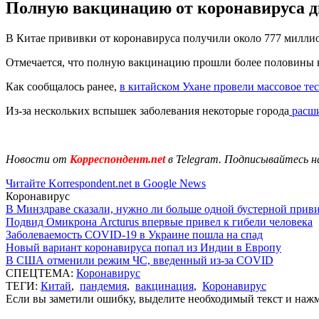
Полную вакцинацию от коронавируса д
В Китае прививки от коронавируса получили около 777 милли
Отмечается, что полную вакцинацию прошли более половины 
Как сообщалось ранее,
в китайском Ухане провели массовое те
Из-за нескольких вспышек заболевания некоторые города
расши
Новости от
Корреспондент.net
в Telegram. Подписывайтесь н
Читайте Korrespondent.net в Google News
Коронавирус
В Минздраве сказали, нужно ли больше одной бустерной прив
Подвид Омикрона Arcturus впервые привел к гибели человека
Заболеваемость COVID-19 в Украине пошла на спад
Новый вариант коронавируса попал из Индии в Европу
В США отменили режим ЧС, введенный из-за COVID
СПЕЦТЕМА:
Коронавирус
ТЕГИ:
Китай
,
пандемия
,
вакцинация
,
Коронавирус
Если вы заметили ошибку, выделите необходимый текст и нажми