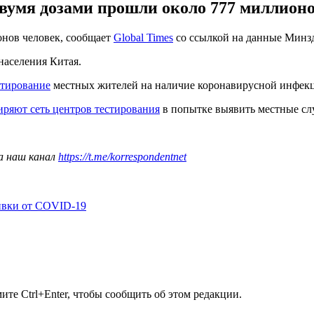
вумя дозами прошли около 777 миллионо
онов человек, сообщает
Global Times
со ссылкой на данные Минзд
населения Китая.
стирование
местных жителей на наличие коронавирусной инфекци
ряют сеть центров тестирования
в попытке выявить местные сл
а наш канал
https://t.me/korrespondentnet
ивки от COVID-19
те Ctrl+Enter, чтобы сообщить об этом редакции.