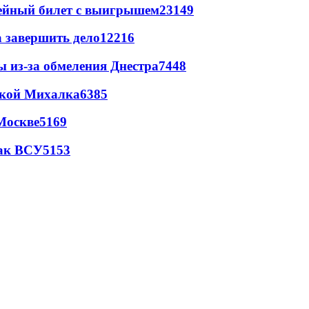
рейный билет с выигрышем
23149
а завершить дело
12216
ы из-за обмеления Днестра
7448
цкой Михалка
6385
Москве
5169
так ВСУ
5153