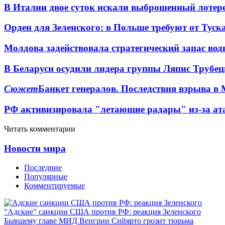
В Италии двое суток искали выброшенный лоте
Орден для Зеленского: в Польше требуют от Туск
Молдова задействовала стратегический запас вод
В Беларуси осудили лидера группы Ляпис Трубе
Сюжет
Банкет генералов. Последствия взрыва в 
РФ активизировала "летающие радары" из-за а
Читать комментарии
Новости мира
Последние
Популярные
Комментируемые
"Адские" санкции США против РФ: реакция Зеленского
Бывшему главе МИД Венгрии Сийярто грозит тюрьма