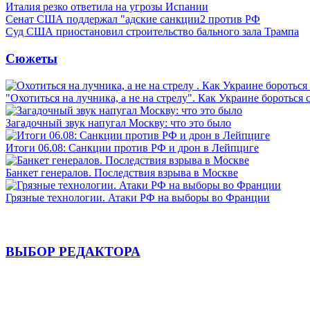
Италия резко ответила на угрозы Испании
Сенат США поддержал "адские санкции2 против РФ
Суд США приостановил строительство бального зала Трампа
Сюжеты
"Охотиться на лучника, а не на стрелу". Как Украине бороться 
Загадочный звук напугал Москву: что это было
Итоги 06.08: Санкции против РФ и дрон в Лейпциге
Банкет генералов. Последствия взрыва в Москве
Грязные технологии. Атаки РФ на выборы во Франции
ВЫБОР РЕДАКТОРА