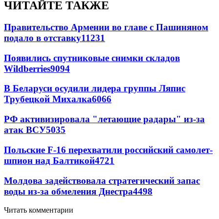
ЧИТАЙТЕ ТАКЖЕ
Правительство Армении во главе с Пашиняном
подало в отставку
11231
Появились спутниковые снимки складов
Wildberries
9094
В Беларуси осудили лидера группы Ляпис
Трубецкой Михалка
6066
РФ активизировала "летающие радары" из-за
атак ВСУ
5035
Польские F-16 перехватили российский самолет-
шпион над Балтикой
4721
Молдова задействовала стратегический запас
воды из-за обмеления Днестра
4498
Читать комментарии