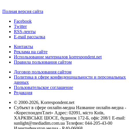
Полная версия сайта
Facebook
Twitter
RSS-ленты
E-mail рассылка
Контакты
Реклама на сайте
Использование материалов korrespondent.net
Правила пользования сайтом
Договор пользования сайтом
Политика в сфере конфиденциальности и персональных
данных
Пользовательское соглашение
Редакция
© 2000-2026, Korrespondent.net
Субъект в сфере онлайн-медиа Название онлайн-медиа -
«КореспонденТ.net» Адрес: 02091, місто Київ,
ХАРКІВСЬКЕ ШОСЕ, будинок 172-Б, офіс 208/1 E-mail:
sunlight@mediadim.com.ua
Телефон: 044-205-43-00
Идентификатор медиа - R40-06068