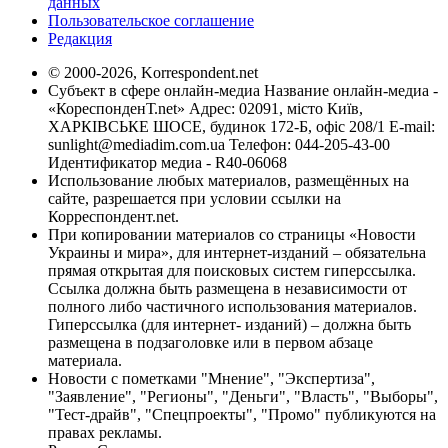
данных
Пользовательское соглашение
Редакция
© 2000-2026, Korrespondent.net
Субъект в сфере онлайн-медиа Название онлайн-медиа -
«КореспонденТ.net» Адрес: 02091, місто Київ,
ХАРКІВСЬКЕ ШОСЕ, будинок 172-Б, офіс 208/1 E-mail:
sunlight@mediadim.com.ua
Телефон: 044-205-43-00
Идентификатор медиа - R40-06068
Использование любых материалов, размещённых на
сайте, разрешается при условии ссылки на
Корреспондент.net.
При копировании материалов со страницы «Новости
Украины и мира», для интернет-изданий – обязательна
прямая открытая для поисковых систем гиперссылка.
Ссылка должна быть размещена в независимости от
полного либо частичного использования материалов.
Гиперссылка (для интернет- изданий) – должна быть
размещена в подзаголовке или в первом абзаце
материала.
Новости с пометками "Мнение", "Экспертиза",
"Заявление", "Регионы", "Деньги", "Власть", "Выборы",
"Тест-драйв", "Спецпроекты", "Промо" публикуются на
правах рекламы.