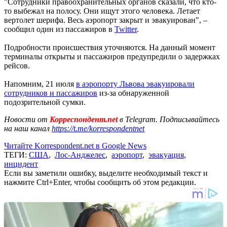
"Сотрудники правоохранительных органов сказали, что кто-
то выбежал на полосу. Они ищут этого человека. Летает
вертолет шерифа. Весь аэропорт закрыт и эвакуирован", –
сообщил один из пассажиров в
Twitter
.
Подробности происшествия уточняются. На данный момент
терминалы открыты и пассажиров предупредили о задержках
рейсов.
Напомним, 21 июля
в аэропорту Львова эвакуировали
сотрудников и пассажиров
из-за обнаруженной
подозрительной сумки.
Новости от
Корреспондент.net
в Telegram. Подписывайтесь
на наш канал
https://t.me/korrespondentnet
Читайте Korrespondent.net в Google News
ТЕГИ:
США
,
Лос-Анджелес
,
аэропорт
,
эвакуация
,
инцидент
Если вы заметили ошибку, выделите необходимый текст и
нажмите Ctrl+Enter, чтобы сообщить об этом редакции.