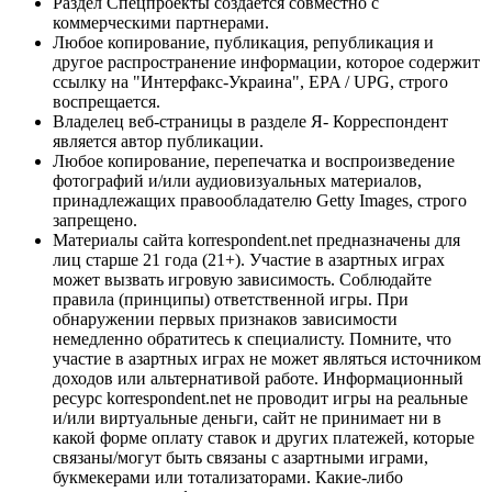
Раздел Спецпроекты создается совместно с
коммерческими партнерами.
Любое копирование, публикация, републикация и
другое распространение информации, которое содержит
ссылку на "Интерфакс-Украина", EPA / UPG, строго
воспрещается.
Владелец веб-страницы в разделе Я- Корреспондент
является автор публикации.
Любое копирование, перепечатка и воспроизведение
фотографий и/или аудиовизуальных материалов,
принадлежащих правообладателю Getty Images, строго
запрещено.
Материалы сайта korrespondent.net предназначены для
лиц старше 21 года (21+). Участие в азартных играх
может вызвать игровую зависимость. Соблюдайте
правила (принципы) ответственной игры. При
обнаружении первых признаков зависимости
немедленно обратитесь к специалисту. Помните, что
участие в азартных играх не может являться источником
доходов или альтернативой работе. Информационный
ресурс korrespondent.net не проводит игры на реальные
и/или виртуальные деньги, сайт не принимает ни в
какой форме оплату ставок и других платежей, которые
связаны/могут быть связаны с азартными играми,
букмекерами или тотализаторами. Какие-либо