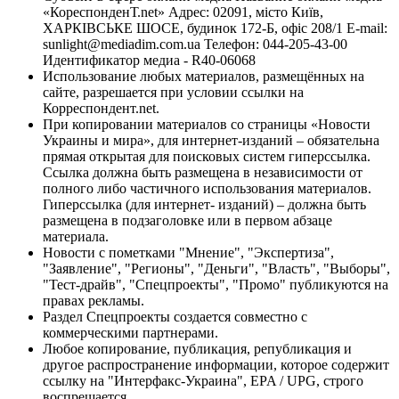
«КореспонденТ.net» Адрес: 02091, місто Київ,
ХАРКІВСЬКЕ ШОСЕ, будинок 172-Б, офіс 208/1 E-mail:
sunlight@mediadim.com.ua
Телефон: 044-205-43-00
Идентификатор медиа - R40-06068
Использование любых материалов, размещённых на
сайте, разрешается при условии ссылки на
Корреспондент.net.
При копировании материалов со страницы «Новости
Украины и мира», для интернет-изданий – обязательна
прямая открытая для поисковых систем гиперссылка.
Ссылка должна быть размещена в независимости от
полного либо частичного использования материалов.
Гиперссылка (для интернет- изданий) – должна быть
размещена в подзаголовке или в первом абзаце
материала.
Новости с пометками "Мнение", "Экспертиза",
"Заявление", "Регионы", "Деньги", "Власть", "Выборы",
"Тест-драйв", "Спецпроекты", "Промо" публикуются на
правах рекламы.
Раздел Спецпроекты создается совместно с
коммерческими партнерами.
Любое копирование, публикация, републикация и
другое распространение информации, которое содержит
ссылку на "Интерфакс-Украина", EPA / UPG, строго
воспрещается.