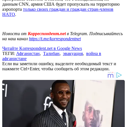
данным CNN, армия США будет пропускать на территорию
аэропорта
только своих граждан и граждан стран-членов
НАТО
.
Новости от
Корреспондент.net
в Telegram. Подписывайтесь
на наш канал
https://t.me/korrespondentnet
Читайте Korrespondent.net в Google News
ТЕГИ:
Афганистан
,
Талибан
,
эвакуация
,
война в
афганистане
Если вы заметили ошибку, выделите необходимый текст и
нажмите Ctrl+Enter, чтобы сообщить об этом редакции.