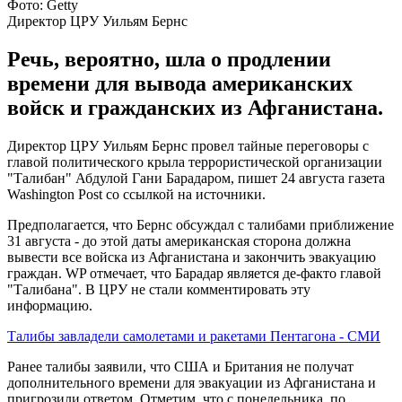
Фото: Getty
Директор ЦРУ Уильям Бернс
Речь, вероятно, шла о продлении
времени для вывода американских
войск и гражданских из Афганистана.
Директор ЦРУ Уильям Бернс провел тайные переговоры с
главой политического крыла террористической организации
"Талибан" Абдулой Гани Барадаром, пишет 24 августа газета
Washington Post со ссылкой на источники.
Предполагается, что Бернс обсуждал с талибами приближение
31 августа - до этой даты американская сторона должна
вывести все войска из Афганистана и закончить эвакуацию
граждан. WP отмечает, что Барадар является де-факто главой
"Талибана". В ЦРУ не стали комментировать эту
информацию.
Талибы завладели самолетами и ракетами Пентагона - СМИ
Ранее талибы заявили, что США и Британия не получат
дополнительного времени для эвакуации из Афганистана и
пригрозили ответом. Отметим, что с понедельника, по