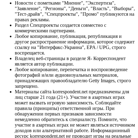
Новости с пометками "Мнение", "Экспертиза",
"Заявление", "Регионы", "Деньги", "Власть", "Выборы",
"Тест-драйв", "Спецпроекты", "Промо" публикуются на
правах рекламы.
Раздел Спецпроекты создается совместно с
коммерческими партнерами.
Любое копирование, публикация, републикация и
другое распространение информации, которое содержит
ссылку на "Интерфакс-Украина", EPA / UPG, строго
воспрещается.
Владелец веб-страницы в разделе Я- Корреспондент
является автор публикации.
Любое копирование, перепечатка и воспроизведение
фотографий и/или аудиовизуальных материалов,
принадлежащих правообладателю Getty Images, строго
запрещено.
Материалы сайта korrespondent.net предназначены для
лиц старше 21 года (21+). Участие в азартных играх
может вызвать игровую зависимость. Соблюдайте
правила (принципы) ответственной игры. При
обнаружении первых признаков зависимости
немедленно обратитесь к специалисту. Помните, что
участие в азартных играх не может являться источником
доходов или альтернативой работе. Информационный
ресурс korrespondent.net не проводит игры на реальные