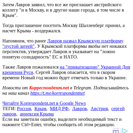
Затем Лавров заявил, что все же приглашает австрийского
коллегу "и в Москву, и в другие наши города, в том числе в
Крым".
Тогда приглашение посетить Москву Шалленберг принял, а
насчет Крыма - воздержался.
Напомним, что ранее
Лавров назвал Крымскую платформу
"пустой затеей"
. У Крымской платформы якобы нет никаких
перспектив, утверждает Лавров и указывает на "ложно
понятую солидарность" ЕС и НАТО.
Также Лавров пожаловался
на "приватизацию" Украиной Дня
крещения Руси
. Сергей Лавров опасается, что в скором
времени Новый год можно будет отмечать только в Украине.
Новости от
Корреспондент.net
в Telegram. Подписывайтесь
на наш канал
https://t.me/korrespondentnet
Читайте Korrespondent.net в Google News
ТЕГИ:
Россия
,
Крым
,
МИД РФ
,
Лавров
,
Австрия
,
сергей
лавров
,
аннексия Крыма
Если вы заметили ошибку, выделите необходимый текст и
нажмите Ctrl+Enter, чтобы сообщить об этом редакции.