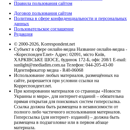
Правила пользования сайтом
Договор пользования сайтом
Политика в сфере конфиденциальности и персональных
данных
Пользовательское соглашение
Редакция
© 2000-2026, Korrespondent.net
Субъект в сфере онлайн-медиа Название онлайн-медиа -
«КореспонденТ.net» Адрес: 02091, місто Київ,
ХАРКІВСЬКЕ ШОСЕ, будинок 172-Б, офіс 208/1 E-mail:
sunlight@mediadim.com.ua
Телефон: 044-205-43-00
Идентификатор медиа - R40-06068
Использование любых материалов, размещённых на
сайте, разрешается при условии ссылки на
Корреспондент.net.
При копировании материалов со страницы «Новости
Украины и мира», для интернет-изданий – обязательна
прямая открытая для поисковых систем гиперссылка.
Ссылка должна быть размещена в независимости от
полного либо частичного использования материалов.
Гиперссылка (для интернет- изданий) – должна быть
размещена в подзаголовке или в первом абзаце
материала.