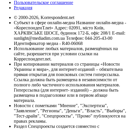
Пользовательское соглашение
Редакция
© 2000-2026, Korrespondent.net
Субъект в сфере онлайн-медиа Название онлайн-медиа -
«КореспонденТ.net» Адрес: 02091, місто Київ,
ХАРКІВСЬКЕ ШОСЕ, будинок 172-Б, офіс 208/1 E-mail:
sunlight@mediadim.com.ua
Телефон: 044-205-43-00
Идентификатор медиа - R40-06068
Использование любых материалов, размещённых на
сайте, разрешается при условии ссылки на
Корреспондент.net.
При копировании материалов со страницы «Новости
Украины и мира», для интернет-изданий – обязательна
прямая открытая для поисковых систем гиперссылка.
Ссылка должна быть размещена в независимости от
полного либо частичного использования материалов.
Гиперссылка (для интернет- изданий) – должна быть
размещена в подзаголовке или в первом абзаце
материала.
Новости с пометками "Мнение", "Экспертиза",
"Заявление", "Регионы", "Деньги", "Власть", "Выборы",
"Тест-драйв", "Спецпроекты", "Промо" публикуются на
правах рекламы.
Раздел Спецпроекты создается совместно с