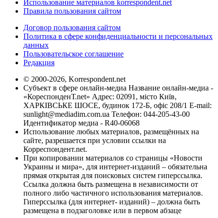
Использование материалов korrespondent.net
Правила пользования сайтом
Договор пользования сайтом
Политика в сфере конфиденциальности и персональных
данных
Пользовательское соглашение
Редакция
© 2000-2026, Korrespondent.net
Субъект в сфере онлайн-медиа Название онлайн-медиа -
«КореспонденТ.net» Адрес: 02091, місто Київ,
ХАРКІВСЬКЕ ШОСЕ, будинок 172-Б, офіс 208/1 E-mail:
sunlight@mediadim.com.ua
Телефон: 044-205-43-00
Идентификатор медиа - R40-06068
Использование любых материалов, размещённых на
сайте, разрешается при условии ссылки на
Корреспондент.net.
При копировании материалов со страницы «Новости
Украины и мира», для интернет-изданий – обязательна
прямая открытая для поисковых систем гиперссылка.
Ссылка должна быть размещена в независимости от
полного либо частичного использования материалов.
Гиперссылка (для интернет- изданий) – должна быть
размещена в подзаголовке или в первом абзаце