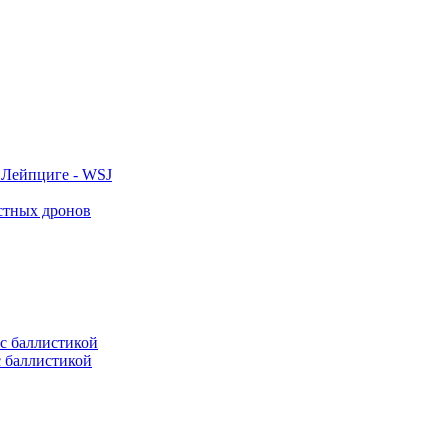
 Лейпциге - WSJ
естных дронов
с баллистикой