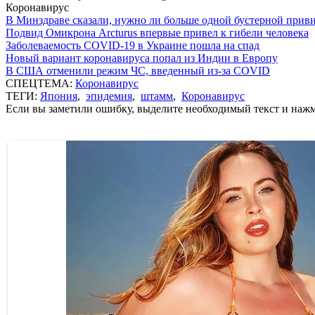
Коронавирус
В Минздраве сказали, нужно ли больше одной бустерной прив
Подвид Омикрона Arcturus впервые привел к гибели человека
Заболеваемость COVID-19 в Украине пошла на спад
Новый вариант коронавируса попал из Индии в Европу
В США отменили режим ЧС, введенный из-за COVID
СПЕЦТЕМА:
Коронавирус
ТЕГИ:
Япония
,
эпидемия
,
штамм
,
Коронавирус
Если вы заметили ошибку, выделите необходимый текст и нажми