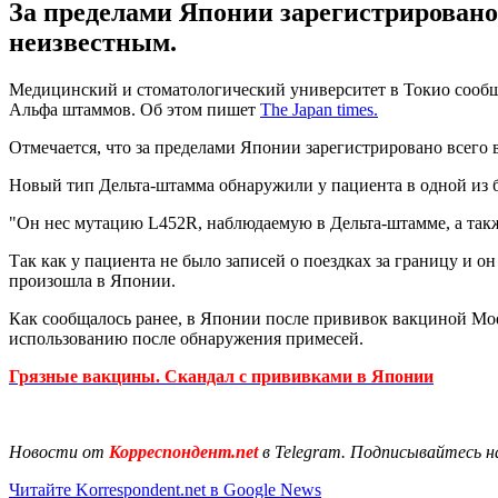
За пределами Японии зарегистрировано в
неизвестным.
Медицинский и стоматологический университет в Токио сообщ
Альфа штаммов. Об этом пишет
The Japan times.
Отмечается, что за пределами Японии зарегистрировано всего в
Новый тип Дельта-штамма обнаружили у пациента в одной из б
"Он нес мутацию L452R, наблюдаемую в Дельта-штамме, а так
Так как у пациента не было записей о поездках за границу и о
произошла в Японии.
Как сообщалось ранее, в Японии после прививок вакциной Mo
использованию после обнаружения примесей.
Грязные вакцины. Скандал с прививками в Японии
Новости от
Корреспондент.net
в Telegram. Подписывайтесь н
Читайте Korrespondent.net в Google News