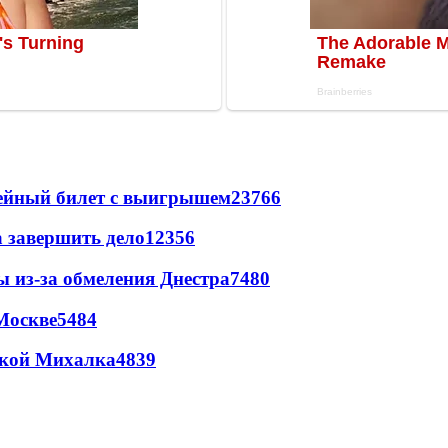
рейный билет с выигрышем
23766
а завершить дело
12356
ы из-за обмеления Днестра
7480
Москве
5484
цкой Михалка
4839