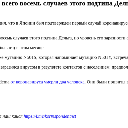
сего восемь случаев этого подтипа Дельт
ил, что в Японии был подтвержден первый случай коронавируса 
осемь случаев этого подтипа Дельта, но уровень его заразности 
ольниц в этом месяце.
же мутацию N501S, которая напоминает мутацию N501Y, встреча
н заразился вирусом в результате контактов с населением, предп
derna
от коронавируса умерли два человека
. Они были привиты 
а наш канал
https://t.me/korrespondentnet