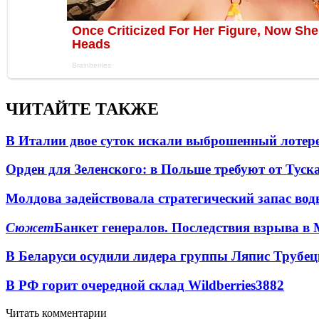
ЧИТАЙТЕ ТАКЖЕ
В Италии двое суток искали выброшенный лоте
Орден для Зеленского: в Польше требуют от Туск
Молдова задействовала стратегический запас вод
Сюжет
Банкет генералов. Последствия взрыва в 
В Беларуси осудили лидера группы Ляпис Трубе
В РФ горит очередной склад Wildberries
3882
Читать комментарии