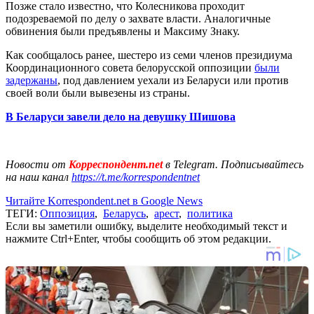
Позже стало известно, что Колесникова проходит
подозреваемой по делу о захвате власти. Аналогичные
обвинения были предъявлены и Максиму Знаку.
Как сообщалось ранее, шестеро из семи членов президиума
Координационного совета белорусской оппозиции
были
задержаны
, под давлением уехали из Беларуси или против
своей воли были вывезены из страны.
В Беларуси завели дело на девушку Шишова
Новости от
Корреспондент.net
в Telegram. Подписывайтесь
на наш канал
https://t.me/korrespondentnet
Читайте Korrespondent.net в Google News
ТЕГИ:
Оппозиция
,
Беларусь
,
арест
,
политика
Если вы заметили ошибку, выделите необходимый текст и
нажмите Ctrl+Enter, чтобы сообщить об этом редакции.