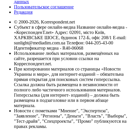
данных
Пользовательское соглашение
Редакция
© 2000-2026, Korrespondent.net
Субъект в сфере онлайн-медиа Название онлайн-медиа -
«КореспонденТ.net» Адрес: 02091, місто Київ,
ХАРКІВСЬКЕ ШОСЕ, будинок 172-Б, офіс 208/1 E-mail:
sunlight@mediadim.com.ua
Телефон: 044-205-43-00
Идентификатор медиа - R40-06068
Использование любых материалов, размещённых на
сайте, разрешается при условии ссылки на
Корреспондент.net.
При копировании материалов со страницы «Новости
Украины и мира», для интернет-изданий – обязательна
прямая открытая для поисковых систем гиперссылка.
Ссылка должна быть размещена в независимости от
полного либо частичного использования материалов.
Гиперссылка (для интернет- изданий) – должна быть
размещена в подзаголовке или в первом абзаце
материала.
Новости с пометками "Мнение", "Экспертиза",
"Заявление", "Регионы", "Деньги", "Власть", "Выборы",
"Тест-драйв", "Спецпроекты", "Промо" публикуются на
правах рекламы.