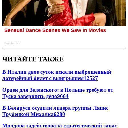
ЧИТАЙТЕ ТАКЖЕ
В Италии двое суток искали выброшенный
лотерейный билет с выигрышем
12527
Орден для Зеленского: в Польше требуют от
Туска завершить дело
9664
В Беларуси осудили лидера группы Ляпис
Трубецкой Михалка
6280
Молдова задействовала стратегический запас