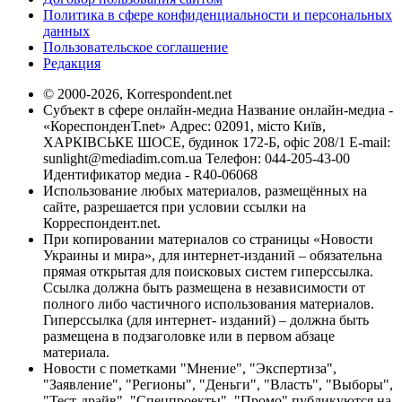
Политика в сфере конфиденциальности и персональных
данных
Пользовательское соглашение
Редакция
© 2000-2026, Korrespondent.net
Субъект в сфере онлайн-медиа Название онлайн-медиа -
«КореспонденТ.net» Адрес: 02091, місто Київ,
ХАРКІВСЬКЕ ШОСЕ, будинок 172-Б, офіс 208/1 E-mail:
sunlight@mediadim.com.ua
Телефон: 044-205-43-00
Идентификатор медиа - R40-06068
Использование любых материалов, размещённых на
сайте, разрешается при условии ссылки на
Корреспондент.net.
При копировании материалов со страницы «Новости
Украины и мира», для интернет-изданий – обязательна
прямая открытая для поисковых систем гиперссылка.
Ссылка должна быть размещена в независимости от
полного либо частичного использования материалов.
Гиперссылка (для интернет- изданий) – должна быть
размещена в подзаголовке или в первом абзаце
материала.
Новости с пометками "Мнение", "Экспертиза",
"Заявление", "Регионы", "Деньги", "Власть", "Выборы",
"Тест-драйв", "Спецпроекты", "Промо" публикуются на