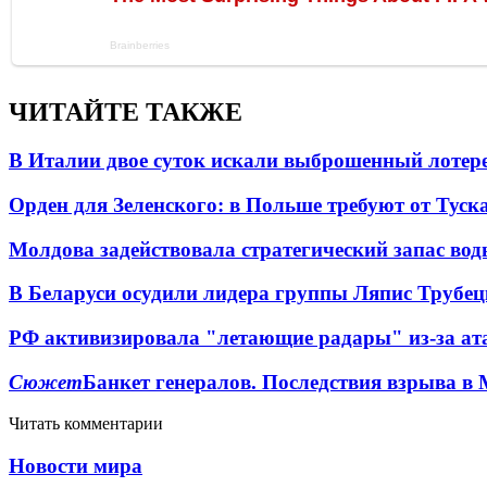
ЧИТАЙТЕ ТАКЖЕ
В Италии двое суток искали выброшенный лоте
Орден для Зеленского: в Польше требуют от Туск
Молдова задействовала стратегический запас вод
В Беларуси осудили лидера группы Ляпис Трубе
РФ активизировала "летающие радары" из-за а
Сюжет
Банкет генералов. Последствия взрыва в 
Читать комментарии
Новости мира