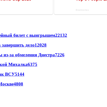
рейный билет с выигрышем
22132
а завершить дело
12028
ы из-за обмеления Днестра
7226
цкой Михалка
6375
так ВСУ
5144
Москве
4808