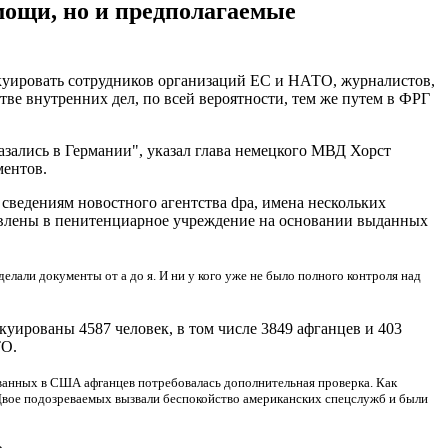
мощи, но и предполагаемые
куировать сотрудников организаций ЕС и НАТО, журналистов,
тве внутренних дел, по всей вероятности, тем же путем в ФРГ
казались в Германии", указал глава немецкого МВД Хорст
ментов.
 сведениям новостного агентства dpa, имена нескольких
авлены в пенитенциарное учреждение на основании выданных
лали документы от а до я. И ни у кого уже не было полного контроля над
уированы 4587 человек, в том числе 3849 афганцев и 403
ТО.
ванных в США афганцев потребовалась дополнительная проверка. Как
Двое подозреваемых вызвали беспокойство американских спецслужб и были