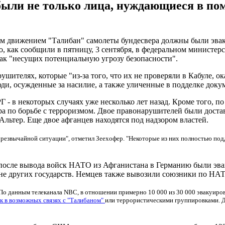
ыли не только лица, нуждающиеся в по
им движением "Талибан" самолеты бундесвера должны были эва
 как сообщили в пятницу, 3 сентября, в федеральном министерс
ак "несущих потенциальную угрозу безопасности".
шителях, которые "из-за того, что их не проверяли в Кабуле, о
ди, осужденные за насилие, а также уличенные в подделке доку
- в некоторых случаях уже несколько лет назад. Кроме того, по
а по борьбе с терроризмом. Двое правонарушителей были дост
льтер. Еще двое афганцев находятся под надзором властей.
езвычайной ситуации", отметил Зеехофер. "Некоторые из них полностью подде
после вывода войск НАТО из Афганистана в Германию были эвак
не других государств. Немцев также вывозили союзники по НА
о данным телеканала NBC, в отношении примерно 10 000 из 30 000 эвакуиро
к в возможных связях с "
Талибаном"
или террористическими группировками. 