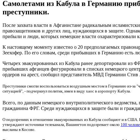
Самолетами из Кабула в Германию приб
преступники.
После захвата власти в Афганистане радикальным исламистск
правозащитников и других лиц, нуждающихся в защите. Однако,
прибыли и люди, которых немецкие власти охарактеризовали к
К настоящему моменту известно о 20 предполагаемых правонару
Зеехофер. По его словам, среди прибывших в Германию есть лю
Четырех эвакуированных из Кабула ранее депортировали из ФРГ 
прибывших афганцев фигурировали в списках немецкого центр
ордеров на арест, сообщил представитель МВД Германии Стив А
Преступники смогли воспользоваться воздушным мостом в Германию из-за "чр
ситуацией", - подчеркнул политик, имея в виду хаос в аэропорту Кабула.
Всего, по данным немецкого внутриполитического ведомства, 
гражданина ФРГ. Среди нуждающихся в защите были и гражда
О подозрениях в отношении эвакуированных из Кабула сообщают и в США. П
утверждают источники телеканала, Вашингтон подозревает около
100 челове
высланы в Косово.