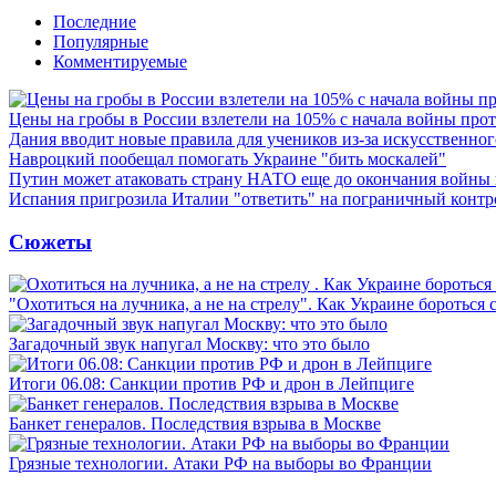
Последние
Популярные
Комментируемые
Цены на гробы в России взлетели на 105% с начала войны про
Дания вводит новые правила для учеников из-за искусственног
Навроцкий пообещал помогать Украине "бить москалей"
Путин может атаковать страну НАТО еще до окончания войны
Испания пригрозила Италии "ответить" на пограничный контр
Сюжеты
"Охотиться на лучника, а не на стрелу". Как Украине бороться 
Загадочный звук напугал Москву: что это было
Итоги 06.08: Санкции против РФ и дрон в Лейпциге
Банкет генералов. Последствия взрыва в Москве
Грязные технологии. Атаки РФ на выборы во Франции