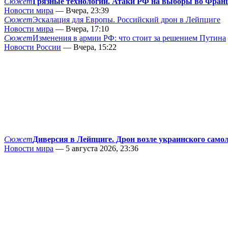
Сюжет
Грязные технологии. Атаки РФ на выборы во Фран
Новости мира
— Вчера, 23:39
Сюжет
Эскалация для Европы. Российский дрон в Лейпциге
Новости мира
— Вчера, 17:10
Сюжет
Изменения в армии РФ: что стоит за решением Путина
Новости России
— Вчера, 15:22
Сюжет
Диверсия в Лейпциге. Дрон возле украинского само
Новости мира
— 5 августа 2026, 23:36