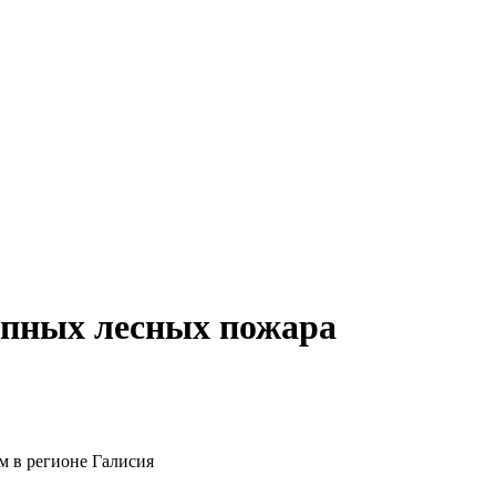
упных лесных пожара
м в регионе Галисия