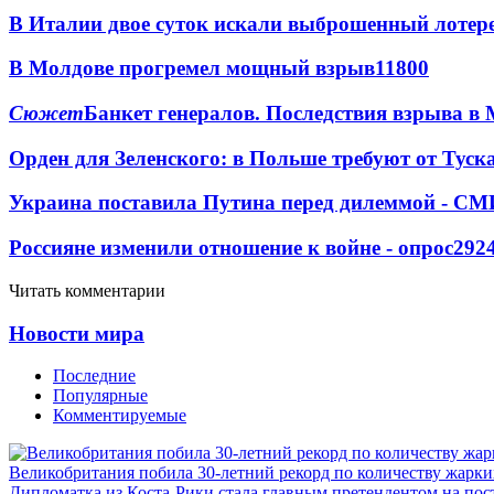
В Италии двое суток искали выброшенный лоте
В Молдове прогремел мощный взрыв
11800
Сюжет
Банкет генералов. Последствия взрыва в 
Орден для Зеленского: в Польше требуют от Туск
Украина поставила Путина перед дилеммой - СМ
Россияне изменили отношение к войне - опрос
292
Читать комментарии
Новости мира
Последние
Популярные
Комментируемые
Великобритания побила 30-летний рекорд по количеству жарки
Дипломатка из Коста-Рики стала главным претендентом на по