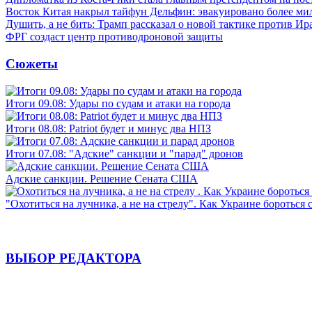
Восток Китая накрыл тайфун Дельфин: эвакуировано более ми
Душить, а не бить: Трамп рассказал о новой тактике против Ир
ФРГ создаст центр противодроновой защиты
Сюжеты
Итоги 09.08: Удары по судам и атаки на города
Итоги 08.08: Patriot будет и минус два НПЗ
Итоги 07.08: "Адские" санкции и "парад" дронов
Адские санкции. Решение Сената США
"Охотиться на лучника, а не на стрелу". Как Украине бороться 
ВЫБОР РЕДАКТОРА