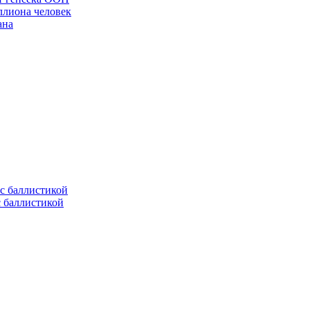
ллиона человек
ана
с баллистикой