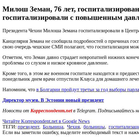
Милош Земан, 76 лет, госпитализирован,
госпитализировали с повышенным давл
Президента Чехии Милоша Земана госпитализировали в Центр
Канцелярия Земана не сообщила подробностей о причинах госп
свою очередь чешские СМИ полагают, что госпитализация мож
Отметим, что Земан давно страдает невропатией нижних конечно
проблемы со слухом и низкое кровяное давление.
Кроме того, в этом же военном госпитале находится и предше
понедельник днем ​​врачи отпустили Клауса для домашнего лече
Напомним, что
в Болгарии пройдут третьи за год выборы парл
Директор музея. В Эстонии новый президент
Новости от
Корреспондент.net
в Telegram. Подписывайтесь н
Читайте Korrespondent.net в Google News
ТЕГИ:
президент
,
Больница
,
Чехия
,
больницы
,
госпитализац
Если вы заметили ошибку, выделите необходимый текст и нажми