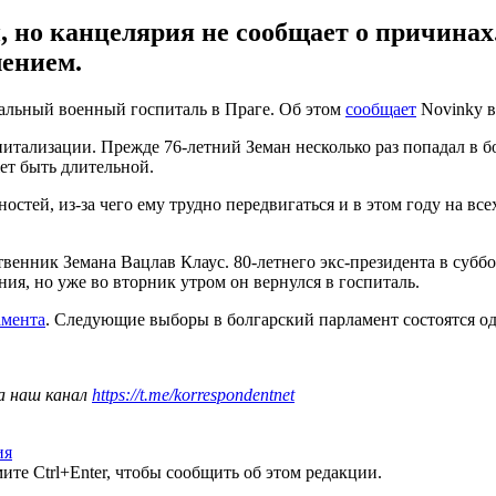
 но канцелярия не сообщает о причинах. 
ением.
альный военный госпиталь в Праге. Об этом
сообщает
Novinky в
итализации. Прежде 76-летний Земан несколько раз попадал в б
ет быть длительной.
стей, из-за чего ему трудно передвигаться и в этом году на вс
ственник Земана Вацлав Клаус. 80-летнего экс-президента в суб
ния, но уже во вторник утром он вернулся в госпиталь.
амента
. Следующие выборы в болгарский парламент состоятся од
а наш канал
https://t.me/korrespondentnet
ия
те Ctrl+Enter, чтобы сообщить об этом редакции.