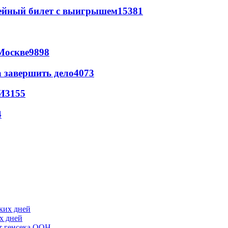
рейный билет с выигрышем
15381
Москве
9898
а завершить дело
4073
И
3155
4
х дней
ст генсека ООН