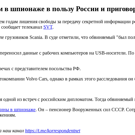
м в шпионаже в пользу России и пригово
ем годам лишения свободы за передачу секретной информации р
, сообщает телеканал
SVT
.
е грузовиков Scania. В суде отметили, что обвиняемый "был по
переносил данные с рабочих компьютеров на USB-носители. По 
ечах с представителем посольства РФ.
компании Volvo Cars, однако в рамках этого расследования он 
я одной из встреч с российским дипломатом. Тогда обвиняемый 
щины в шпионаже
. Он – пенсионер Вооруженных сил СССР. Сот
жениям.
а наш канал
https://t.me/korrespondentnet