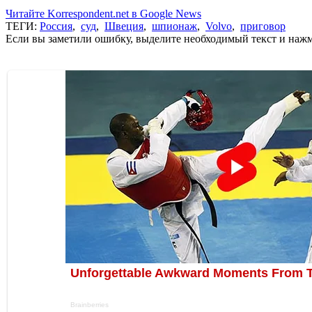
Читайте Korrespondent.net в Google News
ТЕГИ:
Россия
,
суд
,
Швеция
,
шпионаж
,
Volvo
,
приговор
Если вы заметили ошибку, выделите необходимый текст и нажми