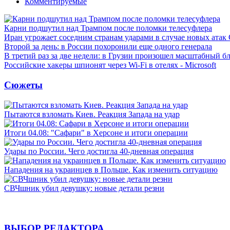
Комментируемые
Карни подшутил над Трампом после поломки телесуфлера
Иран угрожает соседним странам ударами в случае новых ат
Второй за день: в России похоронили еще одного генерала
В третий раз за две недели: в Грузии произошел масштабный б
Российские хакеры шпионят через Wi-Fi в отелях - Microsoft
Сюжеты
Пытаются взломать Киев. Реакция Запада на удар
Итоги 04.08: "Сафари" в Херсоне и итоги операции
Удары по России. Чего достигла 40-дневная операция
Нападения на украинцев в Польше. Как изменить ситуацию
СВЧшник убил девушку: новые детали резни
ВЫБОР РЕДАКТОРА