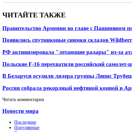
ЧИТАЙТЕ ТАКЖЕ
Правительство Армении во главе с Пашиняном по
Появились спутниковые снимки складов Wildberr
РФ активизировала "летающие радары" из-за а
Польские F-16 перехватили российский самолет-
В Беларуси осудили лидера группы Ляпис Трубе
Россия собрала рекордный нефтяной конвой в Ар
Читать комментарии
Новости мира
Последние
Популярные