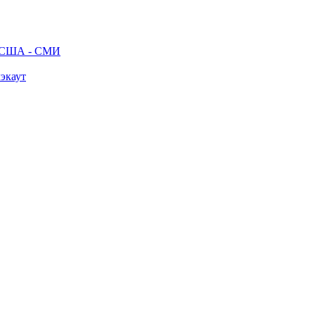
ак США - СМИ
лэкаут