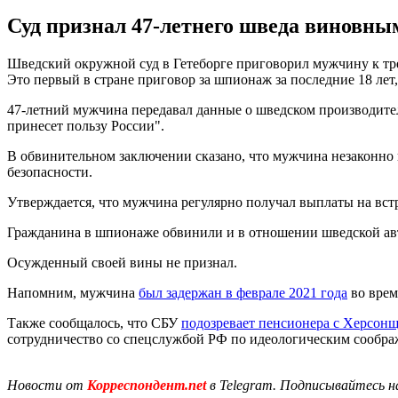
Суд признал 47-летнего шведа виновны
Шведский окружной суд в Гетеборге приговорил мужчину к тр
Это первый в стране приговор за шпионаж за последние 18 лет
47-летний мужчина передавал данные о шведском производител
принесет пользу России".
В обвинительном заключении сказано, что мужчина незаконно 
безопасности.
Утверждается, что мужчина регулярно получал выплаты на встр
Гражданина в шпионаже обвинили и в отношении шведской авто
Осужденный своей вины не признал.
Напомним, мужчина
был задержан в феврале 2021 года
во врем
Также сообщалось, что СБУ
подозревает пенсионера с Херсон
сотрудничество со спецслужбой РФ по идеологическим сообра
Новости от
Корреспондент.net
в Telegram. Подписывайтесь н