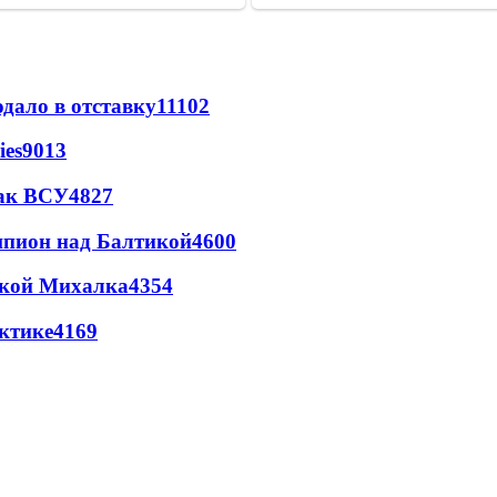
дало в отставку
11102
ies
9013
так ВСУ
4827
шпион над Балтикой
4600
цкой Михалка
4354
ктике
4169