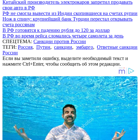
Китайский производитель электрокаров запретил продавать
свои авто в РФ
РФ не смогла вывести из Индии скопившиеся на счетах рупии
Нож в спину: крупнейший банк Турции перестал открывать
счета россянам
В РФ готовятся к падению рубля до 120 за доллар
В РФ во время рейса сломались четыре самолета за день
СПЕЦТЕМА:
Санкции против России
ТЕГИ:
Россия
,
Путин
,
санкции
,
эмбарго
,
Ответные санкции
России
Если вы заметили ошибку, выделите необходимый текст и
нажмите Ctrl+Enter, чтобы сообщить об этом редакции.