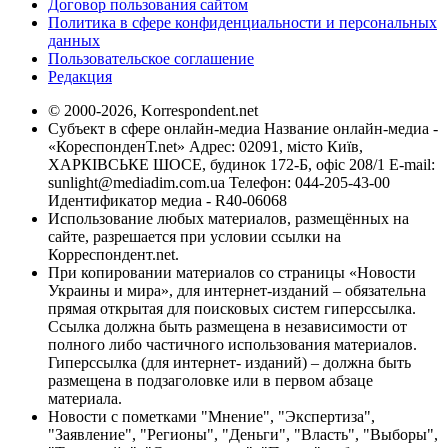
Договор пользования сайтом
Политика в сфере конфиденциальности и персональных
данных
Пользовательское соглашение
Редакция
© 2000-2026, Korrespondent.net
Субъект в сфере онлайн-медиа Название онлайн-медиа -
«КореспонденТ.net» Адрес: 02091, місто Київ,
ХАРКІВСЬКЕ ШОСЕ, будинок 172-Б, офіс 208/1 E-mail:
sunlight@mediadim.com.ua
Телефон: 044-205-43-00
Идентификатор медиа - R40-06068
Использование любых материалов, размещённых на
сайте, разрешается при условии ссылки на
Корреспондент.net.
При копировании материалов со страницы «Новости
Украины и мира», для интернет-изданий – обязательна
прямая открытая для поисковых систем гиперссылка.
Ссылка должна быть размещена в независимости от
полного либо частичного использования материалов.
Гиперссылка (для интернет- изданий) – должна быть
размещена в подзаголовке или в первом абзаце
материала.
Новости с пометками "Мнение", "Экспертиза",
"Заявление", "Регионы", "Деньги", "Власть", "Выборы",