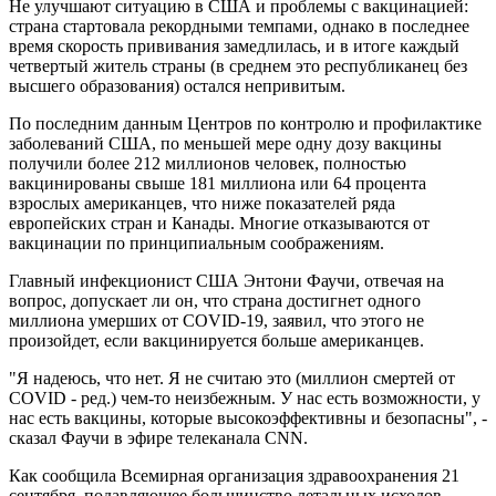
Не улучшают ситуацию в США и проблемы с вакцинацией:
страна стартовала рекордными темпами, однако в последнее
время скорость прививания замедлилась, и в итоге каждый
четвертый житель страны (в среднем это республиканец без
высшего образования) остался непривитым.
По последним данным Центров по контролю и профилактике
заболеваний США, по меньшей мере одну дозу вакцины
получили более 212 миллионов человек, полностью
вакцинированы свыше 181 миллиона или 64 процента
взрослых американцев, что ниже показателей ряда
европейских стран и Канады. Многие отказываются от
вакцинации по принципиальным соображениям.
Главный инфекционист США Энтони Фаучи, отвечая на
вопрос, допускает ли он, что страна достигнет одного
миллиона умерших от COVID-19, заявил, что этого не
произойдет, если вакцинируется больше американцев.
"Я надеюсь, что нет. Я не считаю это (миллион смертей от
COVID - ред.) чем-то неизбежным. У нас есть возможности, у
нас есть вакцины, которые высокоэффективны и безопасны", -
сказал Фаучи в эфире телеканала CNN.
Как сообщила Всемирная организация здравоохранения 21
сентября, подавляющее большинство летальных исходов,