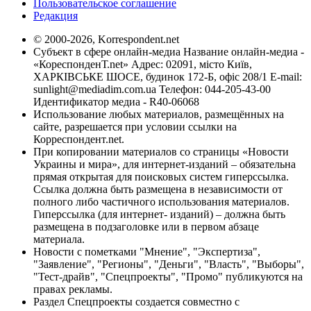
Пользовательское соглашение
Редакция
© 2000-2026, Korrespondent.net
Субъект в сфере онлайн-медиа Название онлайн-медиа -
«КореспонденТ.net» Адрес: 02091, місто Київ,
ХАРКІВСЬКЕ ШОСЕ, будинок 172-Б, офіс 208/1 E-mail:
sunlight@mediadim.com.ua
Телефон: 044-205-43-00
Идентификатор медиа - R40-06068
Использование любых материалов, размещённых на
сайте, разрешается при условии ссылки на
Корреспондент.net.
При копировании материалов со страницы «Новости
Украины и мира», для интернет-изданий – обязательна
прямая открытая для поисковых систем гиперссылка.
Ссылка должна быть размещена в независимости от
полного либо частичного использования материалов.
Гиперссылка (для интернет- изданий) – должна быть
размещена в подзаголовке или в первом абзаце
материала.
Новости с пометками "Мнение", "Экспертиза",
"Заявление", "Регионы", "Деньги", "Власть", "Выборы",
"Тест-драйв", "Спецпроекты", "Промо" публикуются на
правах рекламы.
Раздел Спецпроекты создается совместно с