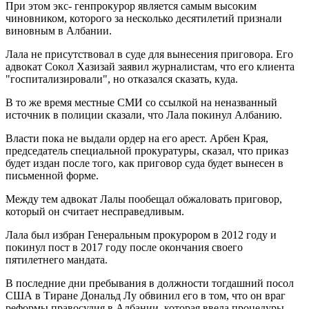
При этом экс- генпрокурор является самым высоким
чиновником, которого за несколько десятилетий признали
виновным в Албании.
Лала не присутствовал в суде для вынесения приговора. Его
адвокат Сокол Хазизай заявил журналистам, что его клиента
"госпитализировали", но отказался сказать, куда.
В то же время местные СМИ со ссылкой на неназванный
источник в полиции сказали, что Лала покинул Албанию.
Власти пока не выдали ордер на его арест. Арбен Края,
председатель специальной прокуратуры, сказал, что приказ
будет издан после того, как приговор суда будет вынесен в
письменной форме.
Между тем адвокат Лалы пообещал обжаловать приговор,
который он считает несправедливым.
Лала был избран Генеральным прокурором в 2012 году и
покинул пост в 2017 году после окончания своего
пятилетнего мандата.
В последние дни пребывания в должности тогдашний посол
США в Тиране Дональд Лу обвинил его в том, что он враг
реформы правосудия в Албании, которая ввела процедуры