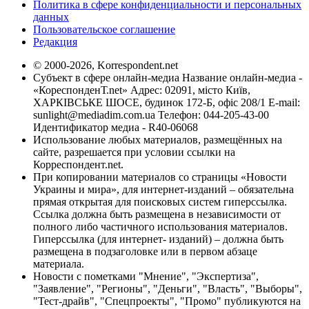
Политика в сфере конфиденциальности и персональных
данных
Пользовательское соглашение
Редакция
© 2000-2026, Korrespondent.net
Субъект в сфере онлайн-медиа Название онлайн-медиа -
«КореспонденТ.net» Адрес: 02091, місто Київ,
ХАРКІВСЬКЕ ШОСЕ, будинок 172-Б, офіс 208/1 E-mail:
sunlight@mediadim.com.ua
Телефон: 044-205-43-00
Идентификатор медиа - R40-06068
Использование любых материалов, размещённых на
сайте, разрешается при условии ссылки на
Корреспондент.net.
При копировании материалов со страницы «Новости
Украины и мира», для интернет-изданий – обязательна
прямая открытая для поисковых систем гиперссылка.
Ссылка должна быть размещена в независимости от
полного либо частичного использования материалов.
Гиперссылка (для интернет- изданий) – должна быть
размещена в подзаголовке или в первом абзаце
материала.
Новости с пометками "Мнение", "Экспертиза",
"Заявление", "Регионы", "Деньги", "Власть", "Выборы",
"Тест-драйв", "Спецпроекты", "Промо" публикуются на