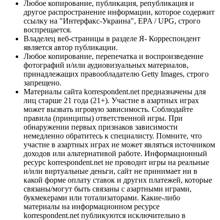
Любое копирование, публикация, републикация и
другое распространение информации, которое содержит
ссылку на "Интерфакс-Украина", EPA / UPG, строго
воспрещается.
Владелец веб-страницы в разделе Я- Корреспондент
является автор публикации.
Любое копирование, перепечатка и воспроизведение
фотографий и/или аудиовизуальных материалов,
принадлежащих правообладателю Getty Images, строго
запрещено.
Материалы сайта korrespondent.net предназначены для
лиц старше 21 года (21+). Участие в азартных играх
может вызвать игровую зависимость. Соблюдайте
правила (принципы) ответственной игры. При
обнаружении первых признаков зависимости
немедленно обратитесь к специалисту. Помните, что
участие в азартных играх не может являться источником
доходов или альтернативой работе. Информационный
ресурс korrespondent.net не проводит игры на реальные
и/или виртуальные деньги, сайт не принимает ни в
какой форме оплату ставок и других платежей, которые
связаны/могут быть связаны с азартными играми,
букмекерами или тотализаторами. Какие-либо
материалы на информационном ресурсе
korrespondent.net публикуются исключительно в