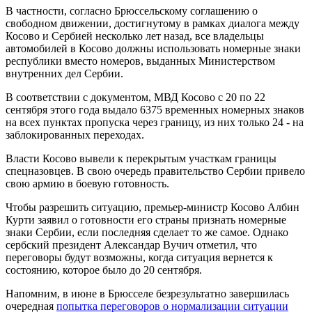
В частности, согласно Брюссельскому соглашению о
свободном движении, достигнутому в рамках диалога между
Косово и Сербией несколько лет назад, все владельцы
автомобилей в Косово должны использовать номерные знаки
республики вместо номеров, выданных Министерством
внутренних дел Сербии.
В соответствии с документом, МВД Косово с 20 по 22
сентября этого года выдало 6375 временных номерных знаков
на всех пунктах пропуска через границу, из них только 24 - на
заблокированных переходах.
Власти Косово вывели к перекрытым участкам границы
спецназовцев. В свою очередь правительство Сербии привело
свою армию в боевую готовность.
Чтобы разрешить ситуацию, премьер-министр Косово Албин
Курти заявил о готовности его страны признать номерные
знаки Сербии, если последняя сделает то же самое. Однако
сербский президент Александар Вучич отметил, что
переговоры будут возможны, когда ситуация вернется к
состоянию, которое было до 20 сентября.
Напомним, в июне в Брюсселе безрезультатно завершилась
очередная
попытка переговоров о нормализации ситуации