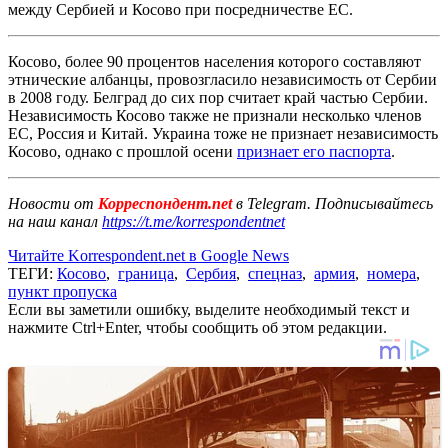
между Сербией и Косово при посредничестве ЕС.
Косово, более 90 процентов населения которого составляют
этнические албанцы, провозгласило независимость от Сербии
в 2008 году. Белград до сих пор считает край частью Сербии.
Независимость Косово также не признали несколько членов
ЕС, Россия и Китай. Украина тоже не признает независимость
Косово, однако с прошлой осени
признает его паспорта
.
Новости от
Корреспондент.net
в Telegram. Подписывайтесь
на наш канал
https://t.me/korrespondentnet
Читайте Korrespondent.net в Google News
ТЕГИ:
Косово
,
граница
,
Сербия
,
спецназ
,
армия
,
номера
,
пункт пропуска
Если вы заметили ошибку, выделите необходимый текст и
нажмите Ctrl+Enter, чтобы сообщить об этом редакции.