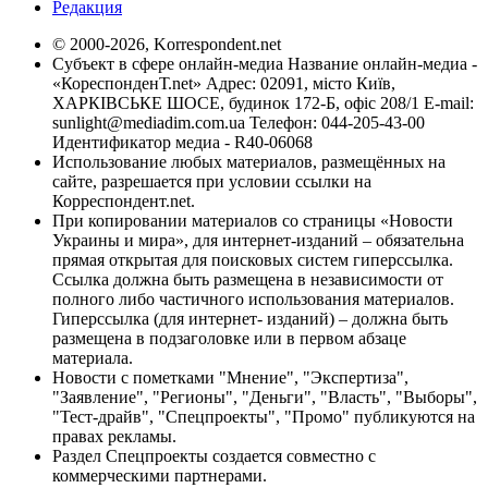
Редакция
© 2000-2026, Korrespondent.net
Субъект в сфере онлайн-медиа Название онлайн-медиа -
«КореспонденТ.net» Адрес: 02091, місто Київ,
ХАРКІВСЬКЕ ШОСЕ, будинок 172-Б, офіс 208/1 E-mail:
sunlight@mediadim.com.ua
Телефон: 044-205-43-00
Идентификатор медиа - R40-06068
Использование любых материалов, размещённых на
сайте, разрешается при условии ссылки на
Корреспондент.net.
При копировании материалов со страницы «Новости
Украины и мира», для интернет-изданий – обязательна
прямая открытая для поисковых систем гиперссылка.
Ссылка должна быть размещена в независимости от
полного либо частичного использования материалов.
Гиперссылка (для интернет- изданий) – должна быть
размещена в подзаголовке или в первом абзаце
материала.
Новости с пометками "Мнение", "Экспертиза",
"Заявление", "Регионы", "Деньги", "Власть", "Выборы",
"Тест-драйв", "Спецпроекты", "Промо" публикуются на
правах рекламы.
Раздел Спецпроекты создается совместно с
коммерческими партнерами.