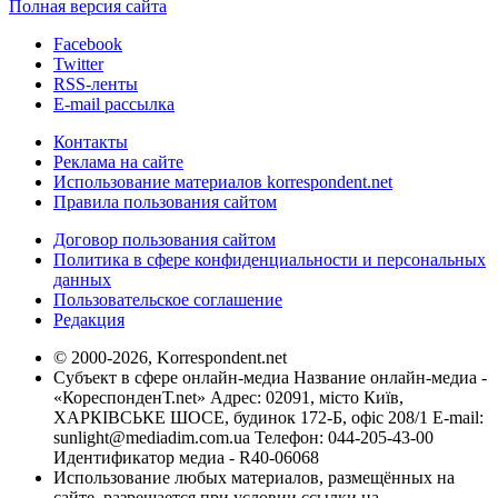
Полная версия сайта
Facebook
Twitter
RSS-ленты
E-mail рассылка
Контакты
Реклама на сайте
Использование материалов korrespondent.net
Правила пользования сайтом
Договор пользования сайтом
Политика в сфере конфиденциальности и персональных
данных
Пользовательское соглашение
Редакция
© 2000-2026, Korrespondent.net
Субъект в сфере онлайн-медиа Название онлайн-медиа -
«КореспонденТ.net» Адрес: 02091, місто Київ,
ХАРКІВСЬКЕ ШОСЕ, будинок 172-Б, офіс 208/1 E-mail:
sunlight@mediadim.com.ua
Телефон: 044-205-43-00
Идентификатор медиа - R40-06068
Использование любых материалов, размещённых на
сайте, разрешается при условии ссылки на