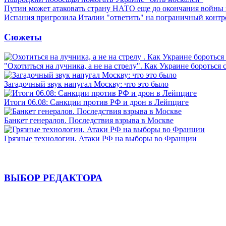
Путин может атаковать страну НАТО еще до окончания войны
Испания пригрозила Италии "ответить" на пограничный контр
Сюжеты
"Охотиться на лучника, а не на стрелу". Как Украине бороться 
Загадочный звук напугал Москву: что это было
Итоги 06.08: Санкции против РФ и дрон в Лейпциге
Банкет генералов. Последствия взрыва в Москве
Грязные технологии. Атаки РФ на выборы во Франции
ВЫБОР РЕДАКТОРА