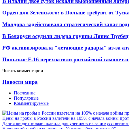
В Италии двое суток искали выброшенный лоте
Орден для Зеленского: в Польше требуют от Туск
Молдова задействовала стратегический запас вод
В Беларуси осудили лидера группы Ляпис Трубе
РФ активизировала "летающие радары" из-за а
Польские F-16 перехватили российский самолет-
Читать комментарии
Новости мира
Последние
Популярные
Комментируемые
Цены на гробы в России взлетели на 105% с начала войны про
Дания вводит новые правила для учеников из-за искусственног
Навроцкий пообещал помогать Украине "бить москалей"