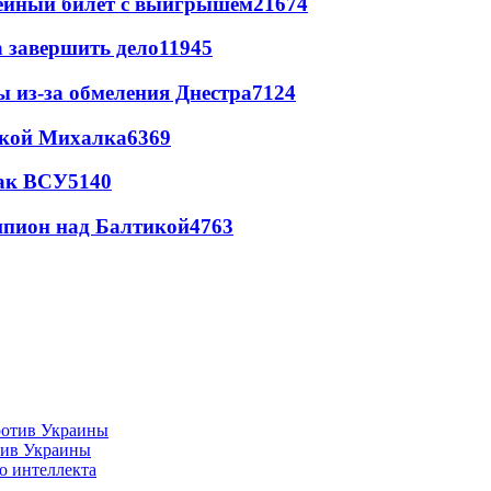
рейный билет с выигрышем
21674
а завершить дело
11945
ы из-за обмеления Днестра
7124
цкой Михалка
6369
так ВСУ
5140
шпион над Балтикой
4763
тив Украины
о интеллекта