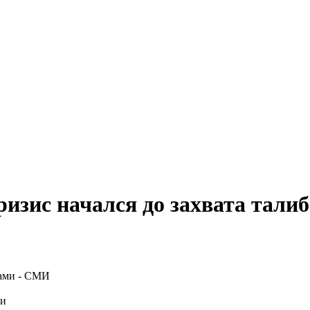
изис начался до захвата тали
ми