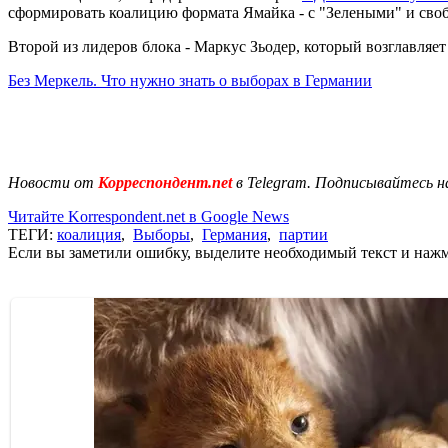
сформировать коалицию формата Ямайка - с "Зелеными" и сво
Второй из лидеров блока - Маркус Зьодер, который возглавля
Без Меркель. Что нужно знать о выборах в Германии
Новости от
Корреспондент.net
в Telegram. Подписывайтесь н
Читайте Korrespondent.net в Google News
ТЕГИ:
коалиция
,
Выборы
,
Германия
,
партии
Если вы заметили ошибку, выделите необходимый текст и нажми