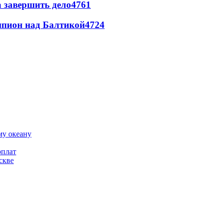
а завершить дело
4761
шпион над Балтикой
4724
му океану
рплат
скве