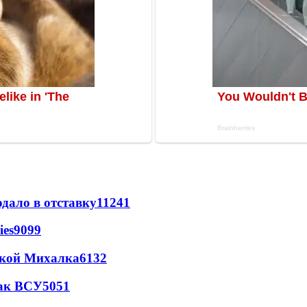
дало в отставку
11241
ies
9099
цкой Михалка
6132
так ВСУ
5051