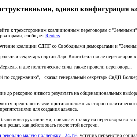
структивными, однако конфигурация ко
рейти к трехсторонним коалиционным переговорам с "Зелеными
ерваторами, сообщает
Reuters
.
почтение коалиции СДПГ со Свободными демократами и "Зелены
еральный секретарь партии Ларс Клингбейл после переговоров в
еркель, и две политические силы также провели переговоры.
ий по содержанию", - сказал генеральный секретарь СвДП Волке
ние до рекордно низкого результата на общенациональных выбор
яются представителями противоположных сторон политического 
препятствиями для создания альянса.
н, были конструктивными, повышает ставку на переговоры во вт
ни решат, как действовать после этой встречи.
 рекордно малую поддержку - 24,1%
, уступив первенство соци