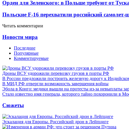
Орден для Зеленского: в Польше требуют от Туск
Польские F-16 перехватили российский самолет-
Читать комментарии
Новости мира
Последние
Популярные
Комментируемые
Дроны ВСУ удорожили перевозку грузов в порты РФ
В России предложили построить железную дорогу к Индийско
В МИД РФ отвергли возможность завершения войны
Эбола в Конго: медики вышли на протесты из-за невыплаты за
Стало известно имя генерала, которого тайно похоронили в Мо
Сюжеты
Эскалация для Европы. Российский дрон в Лейпциге