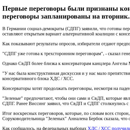
Первые переговоры были признаны кон
переговоры запланированы на вторник.
В Германии социал-демократы (СДПГ) заявили, что готовы пе
оставляют открытым вариант альтернативной коалиции с конс
Как показывают результаты опросов, избиратели отдают пред
"СДПГ уже готова к трехсторонним переговорам", - сказал ген
Однако СвДП более близка к консерваторам канцлера Ангелы М
"У нас была конструктивная дискуссия и у нас мало препятств
консервативного блока ХДС / ХСС.
Консерваторы хотят продолжать переговоры, несмотря на паде
"Зеленые" предпочитают, чтобы они сами и СвДП, которые явл
СДПГ. Ранее Виссинг заявил, что СвДП и СДПГ столкнулись с 
Итог воскресных переговоров, которые, по словам всех сторо
Соруководительница "Зеленых" Анналена Бербок сказала, что о
Как сообщалось, на федеральных выборах
ХДС / ХСС получили