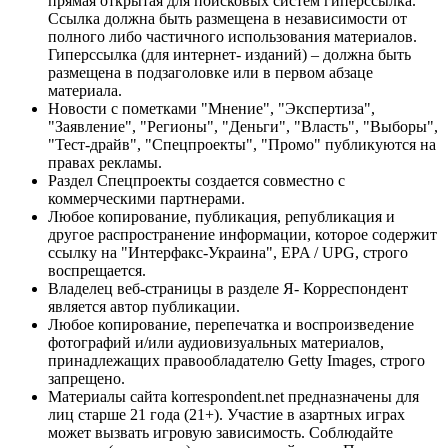
прямая открытая для поисковых систем гиперссылка.
Ссылка должна быть размещена в независимости от
полного либо частичного использования материалов.
Гиперссылка (для интернет- изданий) – должна быть
размещена в подзаголовке или в первом абзаце
материала.
Новости с пометками "Мнение", "Экспертиза",
"Заявление", "Регионы", "Деньги", "Власть", "Выборы",
"Тест-драйв", "Спецпроекты", "Промо" публикуются на
правах рекламы.
Раздел Спецпроекты создается совместно с
коммерческими партнерами.
Любое копирование, публикация, републикация и
другое распространение информации, которое содержит
ссылку на "Интерфакс-Украина", EPA / UPG, строго
воспрещается.
Владелец веб-страницы в разделе Я- Корреспондент
является автор публикации.
Любое копирование, перепечатка и воспроизведение
фотографий и/или аудиовизуальных материалов,
принадлежащих правообладателю Getty Images, строго
запрещено.
Материалы сайта korrespondent.net предназначены для
лиц старше 21 года (21+). Участие в азартных играх
может вызвать игровую зависимость. Соблюдайте