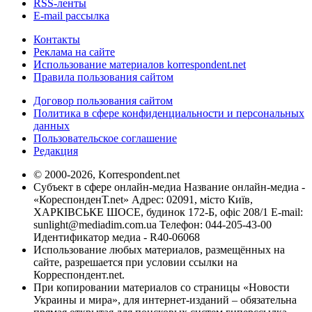
RSS-ленты
E-mail рассылка
Контакты
Реклама на сайте
Использование материалов korrespondent.net
Правила пользования сайтом
Договор пользования сайтом
Политика в сфере конфиденциальности и персональных
данных
Пользовательское соглашение
Редакция
© 2000-2026, Korrespondent.net
Субъект в сфере онлайн-медиа Название онлайн-медиа -
«КореспонденТ.net» Адрес: 02091, місто Київ,
ХАРКІВСЬКЕ ШОСЕ, будинок 172-Б, офіс 208/1 E-mail:
sunlight@mediadim.com.ua
Телефон: 044-205-43-00
Идентификатор медиа - R40-06068
Использование любых материалов, размещённых на
сайте, разрешается при условии ссылки на
Корреспондент.net.
При копировании материалов со страницы «Новости
Украины и мира», для интернет-изданий – обязательна