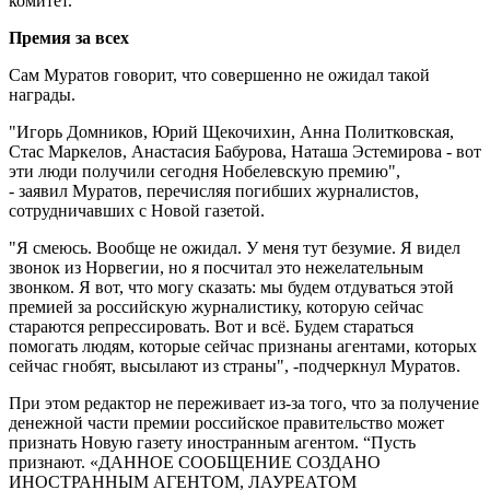
комитет.
Премия за всех
Сам Муратов говорит, что совершенно не ожидал такой
награды.
"Игорь Домников, Юрий Щекочихин, Анна Политковская,
Стас Маркелов, Анастасия Бабурова, Наташа Эстемирова - вот
эти люди получили сегодня Нобелевскую премию",
- заявил Муратов, перечисляя погибших журналистов,
сотрудничавших с Новой газетой.
"Я смеюсь. Вообще не ожидал. У меня тут безумие. Я видел
звонок из Норвегии, но я посчитал это нежелательным
звонком. Я вот, что могу сказать: мы будем отдуваться этой
премией за российскую журналистику, которую сейчас
стараются репрессировать. Вот и всё. Будем стараться
помогать людям, которые сейчас признаны агентами, которых
сейчас гнобят, высылают из страны", -подчеркнул Муратов.
При этом редактор не переживает из-за того, что за получение
денежной части премии российское правительство может
признать Новую газету иностранным агентом. “Пусть
признают. «ДАННОЕ СООБЩЕНИЕ СОЗДАНО
ИНОСТРАННЫМ АГЕНТОМ, ЛАУРЕАТОМ