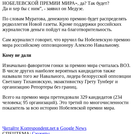
НОБЕЛЕВСКОЙ ПРЕМИИ МИРА», да? Так будет?
Да и хер бы с ним”, - заявил он Медузе.
По словам Муратова, денежную премию будет распределять
редколлегия Новой газеты. Кроме поддержки российских
журналистов деньги пойдут на благотворительность.
Сам журналист говорит, что вручил бы Нобелевскую премию
мира российскому оппозиционеру Алексею Навальному.
Кому не дали
Изначально фаворитом гонки за премию мира считалась ВОЗ.
В числе других наиболее вероятных кандидатов также
называли того же Навального, лидера белорусской оппозиции
Светлану Тихановскую, экоактивистку Грету Тунберг и
организацию Репортеры без границ.
Всего на премию мира претендовали 329 кандидатов (234
человека; 95 организаций). Это третий по многочисленности
показатель за всю историю Нобелевской премии мира.
Читайте Korrespondent.net в Google News
СПЕЦТЕМА:
Сюжеты