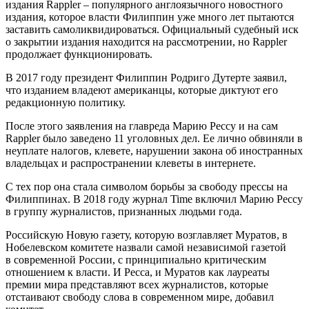
издания Rappler – популярного англоязычного новостного
издания, которое власти Филиппин уже много лет пытаются
заставить самоликвидироваться. Официальный судебный иск
о закрытии издания находится на рассмотрении, но Rappler
продолжает функционировать.
В 2017 году президент Филиппин Родриго Дутерте заявил,
что изданием владеют американцы, которые диктуют его
редакционную политику.
После этого заявления на главреда Марию Рессу и на сам
Rappler было заведено 11 уголовных дел. Ее лично обвиняли в
неуплате налогов, клевете, нарушении закона об иностранных
владельцах и распространении клеветы в интернете.
С тех пор она стала символом борьбы за свободу прессы на
Филиппинах. В 2018 году журнал Time включил Марию Рессу
в группу журналистов, признанных людьми года.
Российскую Новую газету, которую возглавляет Муратов, в
Нобелевском комитете назвали самой независимой газетой
в современной России, с принципиально критическим
отношением к власти. И Ресса, и Муратов как лауреаты
премии мира представляют всех журналистов, которые
отстаивают свободу слова в современном мире, добавил