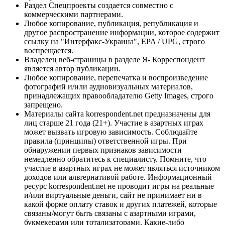
Раздел Спецпроекты создается совместно с
коммерческими партнерами.
Любое копирование, публикация, републикация и
другое распространение информации, которое содержит
ссылку на "Интерфакс-Украина", EPA / UPG, строго
воспрещается.
Владелец веб-страницы в разделе Я- Корреспондент
является автор публикации.
Любое копирование, перепечатка и воспроизведение
фотографий и/или аудиовизуальных материалов,
принадлежащих правообладателю Getty Images, строго
запрещено.
Материалы сайта korrespondent.net предназначены для
лиц старше 21 года (21+). Участие в азартных играх
может вызвать игровую зависимость. Соблюдайте
правила (принципы) ответственной игры. При
обнаружении первых признаков зависимости
немедленно обратитесь к специалисту. Помните, что
участие в азартных играх не может являться источником
доходов или альтернативой работе. Информационный
ресурс korrespondent.net не проводит игры на реальные
и/или виртуальные деньги, сайт не принимает ни в
какой форме оплату ставок и других платежей, которые
связаны/могут быть связаны с азартными играми,
букмекерами или тотализаторами. Какие-либо