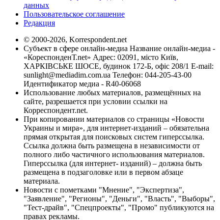
данных
Пользовательское соглашение
Редакция
© 2000-2026, Korrespondent.net
Субъект в сфере онлайн-медиа Название онлайн-медиа -
«КореспонденТ.net» Адрес: 02091, місто Київ,
ХАРКІВСЬКЕ ШОСЕ, будинок 172-Б, офіс 208/1 E-mail:
sunlight@mediadim.com.ua
Телефон: 044-205-43-00
Идентификатор медиа - R40-06068
Использование любых материалов, размещённых на
сайте, разрешается при условии ссылки на
Корреспондент.net.
При копировании материалов со страницы «Новости
Украины и мира», для интернет-изданий – обязательна
прямая открытая для поисковых систем гиперссылка.
Ссылка должна быть размещена в независимости от
полного либо частичного использования материалов.
Гиперссылка (для интернет- изданий) – должна быть
размещена в подзаголовке или в первом абзаце
материала.
Новости с пометками "Мнение", "Экспертиза",
"Заявление", "Регионы", "Деньги", "Власть", "Выборы",
"Тест-драйв", "Спецпроекты", "Промо" публикуются на
правах рекламы.