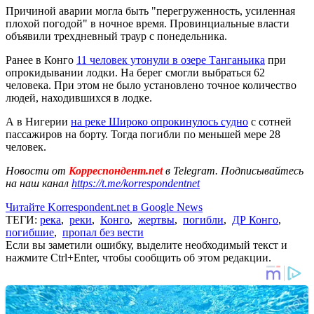
Причиной аварии могла быть "перегруженность, усиленная
плохой погодой" в ночное время. Провинциальные власти
объявили трехдневный траур с понедельника.
Ранее в Конго
11 человек утонули в озере Танганьика
при
опрокидывании лодки. На берег смогли выбраться 62
человека. При этом не было установлено точное количество
людей, находившихся в лодке.
А в Нигерии
на реке Широко опрокинулось судно
с сотней
пассажиров на борту. Тогда погибли по меньшей мере 28
человек.
Новости от
Корреспондент.net
в Telegram. Подписывайтесь
на наш канал
https://t.me/korrespondentnet
Читайте Korrespondent.net в Google News
ТЕГИ:
река
,
реки
,
Конго
,
жертвы
,
погибли
,
ДР Конго
,
погибшие
,
пропал без вести
Если вы заметили ошибку, выделите необходимый текст и
нажмите Ctrl+Enter, чтобы сообщить об этом редакции.