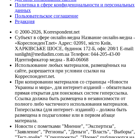
Политика в сфере конфиденциальности и персональных
данных
Пользовательское соглашение
Редакция
© 2000-2026, Korrespondent.net
Субъект в сфере онлайн-медиа Название онлайн-медиа -
«КореспонденТ.net» Адрес: 02091, місто Київ,
ХАРКІВСЬКЕ ШОСЕ, будинок 172-Б, офіс 208/1 E-mail:
sunlight@mediadim.com.ua
Телефон: 044-205-43-00
Идентификатор медиа - R40-06068
Использование любых материалов, размещённых на
сайте, разрешается при условии ссылки на
Корреспондент.net.
При копировании материалов со страницы «Новости
Украины и мира», для интернет-изданий – обязательна
прямая открытая для поисковых систем гиперссылка.
Ссылка должна быть размещена в независимости от
полного либо частичного использования материалов.
Гиперссылка (для интернет- изданий) – должна быть
размещена в подзаголовке или в первом абзаце
материала.
Новости с пометками "Мнение", "Экспертиза",
"Заявление", "Регионы", "Деньги", "Власть", "Выборы",
"Тест-драйв", "Спецпроекты", "Промо" публикуются на