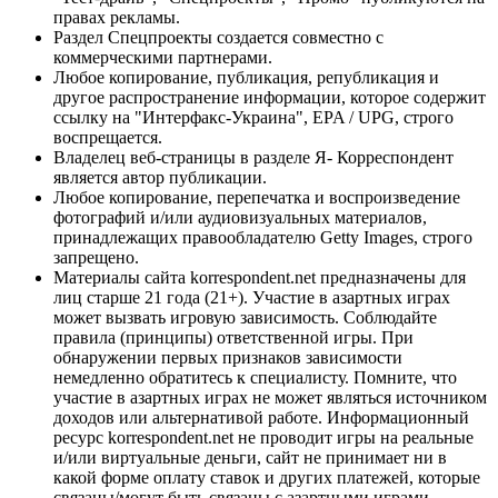
правах рекламы.
Раздел Спецпроекты создается совместно с
коммерческими партнерами.
Любое копирование, публикация, републикация и
другое распространение информации, которое содержит
ссылку на "Интерфакс-Украина", EPA / UPG, строго
воспрещается.
Владелец веб-страницы в разделе Я- Корреспондент
является автор публикации.
Любое копирование, перепечатка и воспроизведение
фотографий и/или аудиовизуальных материалов,
принадлежащих правообладателю Getty Images, строго
запрещено.
Материалы сайта korrespondent.net предназначены для
лиц старше 21 года (21+). Участие в азартных играх
может вызвать игровую зависимость. Соблюдайте
правила (принципы) ответственной игры. При
обнаружении первых признаков зависимости
немедленно обратитесь к специалисту. Помните, что
участие в азартных играх не может являться источником
доходов или альтернативой работе. Информационный
ресурс korrespondent.net не проводит игры на реальные
и/или виртуальные деньги, сайт не принимает ни в
какой форме оплату ставок и других платежей, которые
связаны/могут быть связаны с азартными играми,