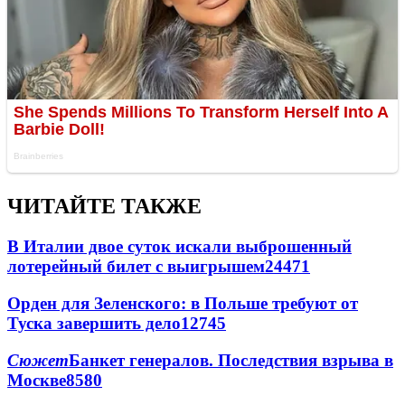
ЧИТАЙТЕ ТАКЖЕ
В Италии двое суток искали выброшенный
лотерейный билет с выигрышем
24471
Орден для Зеленского: в Польше требуют от
Туска завершить дело
12745
Сюжет
Банкет генералов. Последствия взрыва в
Москве
8580