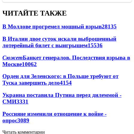
ЧИТАЙТЕ ТАКЖЕ
В Молдове прогремел мощный взрыв
28135
В Италии двое суток искали выброшенный
лотерейный билет с выигрышем
15536
Сюжет
Банкет генералов. Последствия взрыва в
Москве
10062
Орден для Зеленского: в Польше требуют от
Туска завершить дело
4154
Украина поставила Путина перед дилеммой -
СМИ
3331
Россияне изменили отношение к войне -
опрос
3089
Читать комментарии