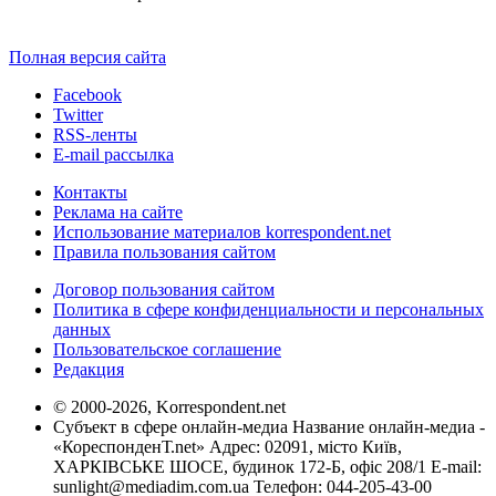
Полная версия сайта
Facebook
Twitter
RSS-ленты
E-mail рассылка
Контакты
Реклама на сайте
Использование материалов korrespondent.net
Правила пользования сайтом
Договор пользования сайтом
Политика в сфере конфиденциальности и персональных
данных
Пользовательское соглашение
Редакция
© 2000-2026, Korrespondent.net
Субъект в сфере онлайн-медиа Название онлайн-медиа -
«КореспонденТ.net» Адрес: 02091, місто Київ,
ХАРКІВСЬКЕ ШОСЕ, будинок 172-Б, офіс 208/1 E-mail:
sunlight@mediadim.com.ua
Телефон: 044-205-43-00