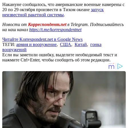
Накануне сообщалось, что американские военные намерены с
20 по 29 октября произвести в Тихом океане
запуск
неизвестной ракетной системы
.
Новости от
Корреспондент.net
в Telegram. Подписывайтесь
на наш канал
https://t.me/korrespondentnet
Читайте Korrespondent.net в Google News
ТЕГИ:
армия и вооружение
,
США
,
Китай
,
гонка
вооружений
Если вы заметили ошибку, выделите необходимый текст и
нажмите Ctrl+Enter, чтобы сообщить об этом редакции.